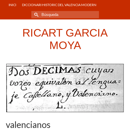
INICI
DICCIONARI HISTORIC DEL VALENCIA MODERN
Buscar
por:
RICART GARCIA
MOYA
valencianos