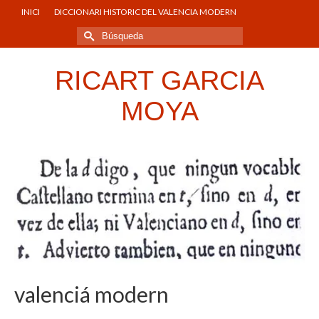
INICI
DICCIONARI HISTORIC DEL VALENCIA MODERN
Buscar
por:
RICART GARCIA
MOYA
valenciá modern