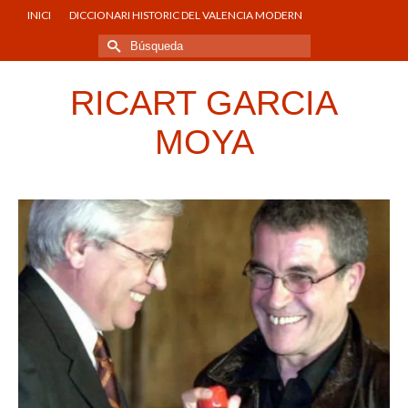
INICI
DICCIONARI HISTORIC DEL VALENCIA MODERN
Buscar
por:
RICART GARCIA
MOYA