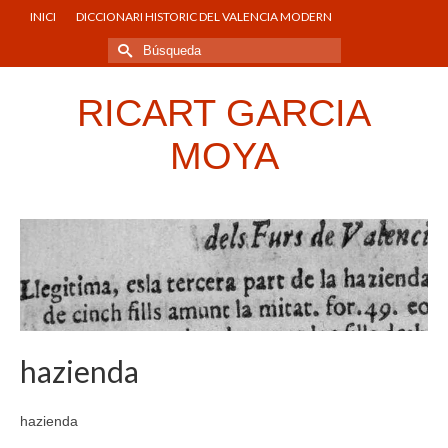
INICI
DICCIONARI HISTORIC DEL VALENCIA MODERN
Buscar
por:
RICART GARCIA
MOYA
hazienda
hazienda