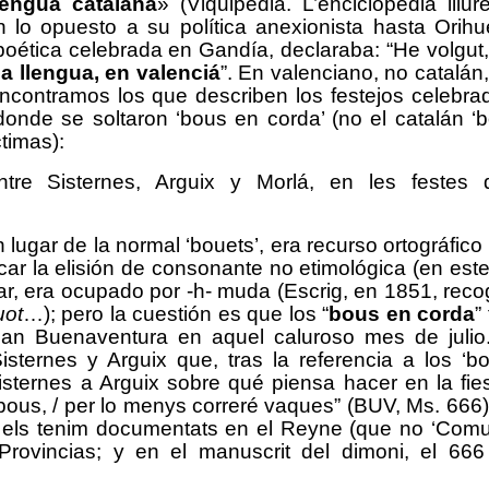
lengua catalana
» (Viquipèdia. L’enciclopèdia lli
an lo opuesto a su política anexionista hasta Orihu
poética celebrada en Gandía, declaraba: “He volgut
a llengua, en valenciá
”. En valenciano, no catalán
encontramos los que describen los festejos celebra
onde se soltaron ‘bous en corda’ (no el catalán ‘b
ctimas):
ntre Sisternes, Arguix y Morlá, en les festes 
n lugar de la normal ‘bouets’, era recurso ortográfic
ar la elisión de consonante no etimológica (en est
gar, era ocupado por -h- muda (Escrig, en 1851, reco
uot
…); pero la cuestión es que los “
bous en corda
”
 San Buenaventura en aquel caluroso mes de julio
Sisternes y Arguix que, tras la referencia a los ‘b
isternes a Arguix sobre qué piensa hacer en la fies
bous, / per lo menys correré vaques” (BUV, Ms. 666).
 els tenim documentats en el Reyne (que no ‘Comuni
rovincias; y en el manuscrit del dimoni, el 666