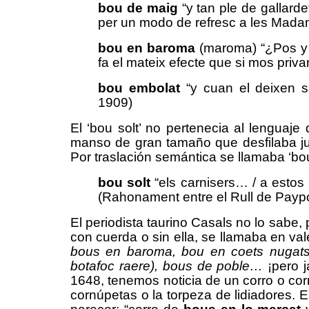
bou de maig
“y tan ple de gallard
per un modo de refresc a les Mada
bou
en
baroma
(maroma) “¿Pos y 
fa el mateix efecte que si mos priv
bou embolat
“y cuan el deixen 
1909)
El ‘bou solt’ no pertenecia al lenguaj
manso de gran tamaño que desfilaba ju
Por traslación semántica se llamaba ‘bo
bou solt
“els carnisers… / a estos
(Rahonament entre el Rull de Paypo
El periodista taurino Casals no lo sabe,
con cuerda o sin ella, se llamaba en va
bous en baroma,
bou en coets nugat
botafoc raere),
bous de poble…
¡pero 
1648, tenemos noticia de un corro o cor
cornúpetas o
la
torpeza de lidiadores. E