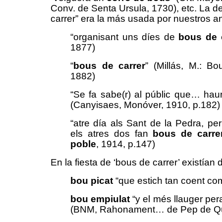
Conv. de Senta Ursula, 1730), etc. La 
carrer” era la más usada por nuestros 
“organisant uns díes de
bous de 
1877)
“
bous de carrer
” (Millás, M.: Bo
1882)
“Se fa sabe(r) al públic que… ha
(Canyisaes, Monóver, 1910, p.182)
“atre día als Sant de la Pedra, pe
els atres dos fan
bous de carre
poble
, 1914, p.147)
En la fiesta de ‘bous de carrer’ existían
bou picat
“que estich tan coent co
bou empiulat
“y el més llauger pera
(BNM, Rahonament… de Pep de Que