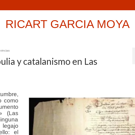
RICART GARCIA MOYA
vincias
bulia y catalanismo en Las
tumbre,
ro como
cumento
» (Las
ninguna
 legajo
lo: el