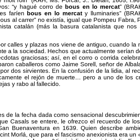
 molt roin” (RAH, Ms. Porcar, J.: Dietari, 1605, f.96
yos
:
“y hagué corro de
bous en lo mercat
” (BRA
ues faríen
bous en lo mercat
y lluminaries” (BRA
 “bous al carrer” no existía, igual que Pompeu Fabra, 
nista catalán (más la basura catalanista que nos
or calles y plazas nos viene de antiguo, cuando la
nte a la sociedad. Hechos que actualmente serían de
dotas graciosas; así, en el corro o corrida celebr
paron caballeros como Jaime Sorell, señor de Albala
r dos sirvientes. En la confusión de la lidia, al rec
gicamente el rejón de muerte… pero a uno de los cr
as y rabo al fallecido.
tes de la fecha dada como sensacional descubrimien
que Casals se entere, le ofrezco el recuerdo de lo
San Buenaventura en 1639. Quien describe ambi
Jacint Morlá, que para el fascismo anexionista era un