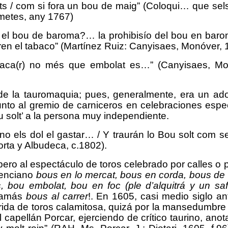
ets / com si fora un bou de maig” (Coloqui… que se
metes, any 1767)
el bou de baroma?… la prohibisío del bou en bar
aren el tabaco” (Martínez Ruiz: Canyisaes, Monóver, 
saca(r) no més que embolat es…” (Canyisaes, Mo
e de la tauromaquia; pues, generalmente, era un ad
nto al gremio de carniceros en celebraciones espec
u solt’ a la persona muy independiente.
 no els dol el gastar… / Y traurán lo Bou solt com 
rta y Albudeca, c.1802).
 pero al espectáculo de toros celebrado por calles o 
lenciano
bous en
lo
mercat, bous en corda, bous de c
s,
bou embolat, bou en foc (ple d’alquitrá y un
sa
jamás
bous al carrer
!.
En 1605, casi medio siglo an
rida de toros calamitosa,
quizá
por
la mansedumbre 
l capellán Porcar, ejerciendo de crítico taurino, ano