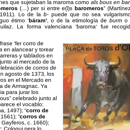
enes que sujetaban
la maroma como
a
ls
bous en ba
omeros
(…) per si entre e(l)s
baromeros
” (Martíne
 1911).
Lo de la
b-
puede que no sea vulgarismo
guo étimo ‘
báram’
, o
de
la etimología de
burm
guilaz. La forma valenciana
‘
baroma
‘
fue recogi
 frase ‘
fer corro de
ía en
alancear y torear
arreras
y tablados
en
junto al mercado de la
elebración de
corros de
 en agosto de 1373, los
oros en el Mercado
en
rta de Armagnac.
Ya
ia para jurar
los
bous” celebrado junto al
arece el vocablo:
ma, 1497);
“
corro de
, 1561);
“
corros de
 Gayferos, c. 1660);
r: Coloqui pera lo