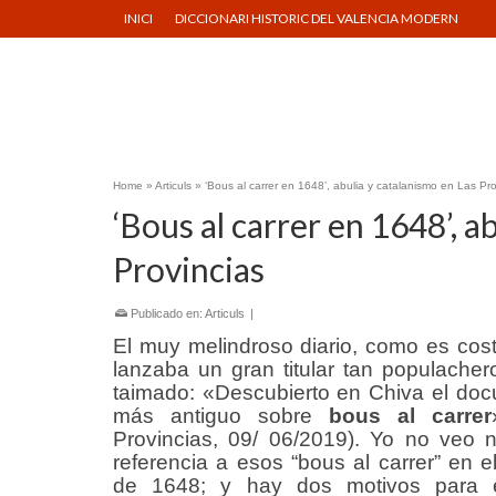
INICI
DICCIONARI HISTORIC DEL VALENCIA MODERN
Home
»
Articuls
»
‘Bous al carrer en 1648’, abulia y catalanismo en Las Pro
‘Bous al carrer en 1648’, a
Provincias
Publicado en:
Articuls
|
El muy melindroso diario, como es cos
lanzaba un gran titular tan populache
taimado: «Descubierto en Chiva el do
más antiguo sobre
bous al carrer
Provincias, 09/ 06/2019). Yo no veo 
referencia a esos “bous al carrer” en el
de 1648; y hay dos motivos para el