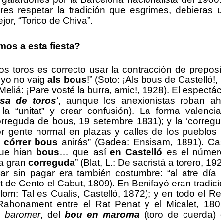
res respetar la tradición que esgrimes, debieras u
or, “Torico de Chiva”.
os a esta fiesta?
os toros es correcto usar la contracción de prepos
 yo no
vaig
als bous
!” (Soto: ¡Als bous de Castelló!,
Meliá: ¡Pare vosté la burra, amic!, 1928
).
El espectác
rsa de toros
‘, aunque los anexionistas roban ah
la “unitat” y crear confusión). La forma valenci
rreguda de bous, 19 setembre 1831);
y
l
a
‘
correg
or gente normal en
plazas y
calles
de los pueblos
a
c
ó
rrer bous
anirás” (Gadea: Ensisam, 1891).
Cas
que hian
bous
… que así
en Castelló
es el númer
na gran
correguda
”
(Blat, L.: De sacristá a torero, 19
ar sin pagar era también costumbre:
“al atre día
rt de Cento el Cabut, 1809).
En Benifayó eran tradic
lom: Tal es Cualis, Castelló, 1872);
y en todo el R
R
ahonament entre el Rat Penat y el Micalet, 18
o
baromer
,
del
bou en maroma
(toro de cuerda)