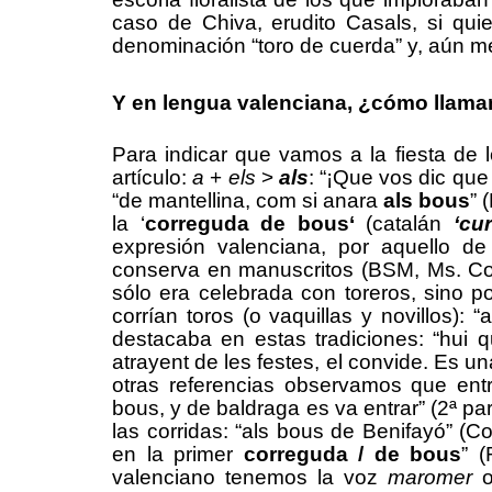
caso de Chiva, erudito Casals, si quie
denominación “toro de cuerda” y, aún mej
Y en lengua valenciana, ¿cómo llamam
Para indicar que vamos a la fiesta de l
artículo:
a
+
el
s
>
al
s
:
“
¡Que vos dic que
“
de mantellina, com si anara
als bous
”
(
la ‘
correguda de bous
‘
(catalán
‘cu
expresión valenciana, por aquello de 
conserva en manuscritos
(BSM, Ms. Co
sólo era celebrada con toreros, sino
p
corr
ían
toros (
o
vaquillas y
novillos
):
“
destacaba en esta
s
tradici
ones
:
“hui 
atrayent de les festes, el convide. Es u
otras ref
e
rencias observamo
s
que entr
bous, y de baldraga es va entrar” (2ª pa
las corridas:
“als bous de Benifayó” (Co
en la primer
correguda / de bous
” (
valenciano tenemos la voz
maromer