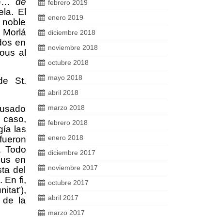
ure…
de
febrero 2019
ela. El
enero 2019
, noble
, Morlá
diciembre 2018
dos en
noviembre 2018
ous al
octubre 2018
mayo 2018
de St.
abril 2018
o usado
marzo 2018
e caso,
febrero 2018
gía las
enero 2018
 fueron
. Todo
diciembre 2017
ous en
noviembre 2017
ta del
 En fi,
octubre 2017
tat’),
abril 2017
 de la
marzo 2017