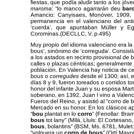
f
i
est
a
s,
que podía aludir tanto a los jóv
maroma
: “lo manco agarrarán deu
bar
Amancio: Canyisaes, Monóver, 1909,
permanencia en el valenciano del anti
‘cuerda’, que apuntaban Müller y E
Corominas.(DECLLC, V, p.495)
Muy propio del idioma
valenciano era
la
bous
‘
,
sinónimo de
‘
correguda
‘
. Consist
a
los astados en recinto
provisional
de
b
calles o
plaza
s
céntrica
s
;
generalmente
población.
En Valencia hay noticia de c
bous
o
corregudes
desde el
1300
; así,
días 8 y 9, fueron toreados o corridos t
honor del infante Juan y su esposa Ma
soberano, en 1392, Juan I vino a Valenc
Fueros del Reino, y asistió al “corro de 
Mercado en su honor. En los clásicos ap
“
bou
plantat en lo
corro
” (Fenollar: Bra
bous
tot lany” (Milá, Lluis: El Cortesano
bous
, bolantins” (BSM, Ms. 6781, Mulet:
“volguera un
corro de bous
” (Ortí Mayo