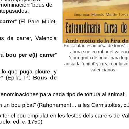
denominación ‘bous de
antepasados:
carrer
” (El Pare Mulet,
us de carrer, Valencia
En catalán es «cursa de toros’,
ahora suelen robar el valenc
urá
bou per e(l) carrer
”
‘correguda de bous’ para logr
ansiada ‘unitat’ y crear confusió
valencianos.
r lo que puga ploure, y
r
” (Epila, P.:
Bous de
 denominaciones para cada tipo de tortura al animal:
m un bou picat” (Rahonament… a les Carnistoltes, c
 fer el bou empiulat en les festes dels carrers de Va
lo, ed. c. 1750)