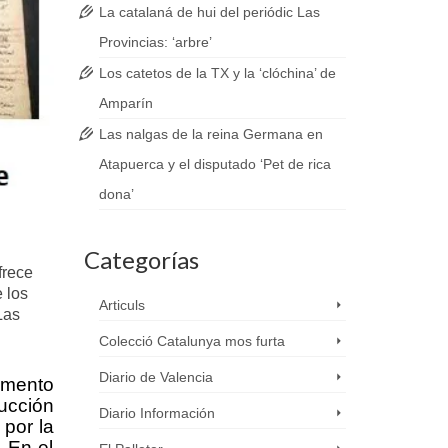
La catalaná de hui del periódic Las
Provincias: ‘arbre’
Los catetos de la TX y la ‘clóchina’ de
Amparín
Las nalgas de la reina Germana en
Atapuerca y el disputado ‘Pet de rica
dona’
Categorías
frece
 los
Articuls
Las
Colecció Catalunya mos furta
Diario de Valencia
umento
ucción
Diario Información
 por la
. En el