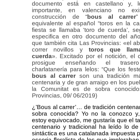
documento está en castellano y, 
importante, en valenciano no exi
construcción de “
bous al carrer
”
equivalente al español “toros en la cal
fiesta se llamaba ‘toro de cuerda’, s
especifica en otro documento del añ
que también cita Las Provincias: «el a
correr novillos y
toros que lla
cuerda
». Excitado por el notición, el 
prosigue enseñando el traser
charlatanería para lelos: “Que los fest
bous al carrer
son una tradición m
centenaria y de gran arraigo en los pue
la Comunitat es de sobra conocido
Provincias, 09/ 06/2019)
¿’Bous al carrer’… de tradición centenar
sobra conocida? Yo no la conozco y,
estoy equivocado, me gustaría que el ta
centenario y tradicional ha leído lo de
sintáctica es una catalanada impuesta po
escoria floralista de los que imploraba