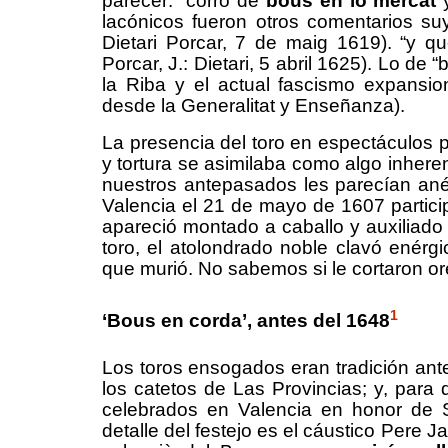
parecer:
“corro de
bous en lo mercat
y
lacónicos fueron otros comentarios
su
Dietari Porcar, 7 de maig 1619).
“y q
Porcar, J.: Dietari, 5 abril 1625). Lo de
la Riba y el actual fascismo expansio
desde la Generalitat y Enseñanza).
La presencia del toro en espectáculos p
y tortura se asimilaba como algo inhere
nuestros antepasados les parecían anéc
Valencia el 21 de mayo de 1607 partici
apareció montado a caballo y auxiliado po
toro, el atolondrado noble clavó enér
que murió. No sabemos si le cortaron orej
1
‘Bous en corda’, a
ntes del 1648
Los toros ensogados eran tradición an
los catetos de Las Provincias; y, para 
celebrados en Valencia en honor de 
detalle del festejo es el cáustico Pere 