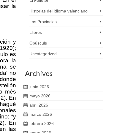
El Palleter
sar la
Historias del idioma valenciano
Las Provincias
Llibres
ición y
Opúsculs
 1920);
ulo es
Uncategorized
ora la
ana se
Archivos
uda
‘
no
donde
tellón
junio 2026
o més
mayo 2026
22
).
En
 hagué
abril 2026
ionales
marzo 2026
eino:
“y
02).
En
febrero 2026
en l
as
enero 2026