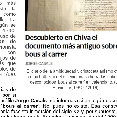
lo más
ste la
 como
le”. La
egún se
o 1790,
buso de
man de
cronista
o con
ejos de
ás que
blos de
El diario de la ambigüedad y criptocatalanismo o
» (Las
como hallazgo del milenio unas chorradas sobre
desconocidos “bous al carrer” en valenciano. (
Provincias, 09/ 06/ 2019).
ia y de
 por si
urófilo
Jorge Casals
me informara si en algún doc
 “
bous al carrer
”. No, pues no existe. Esa constr
r la fascista inmersión del siglo XX y, por supuesto,
n galardones por la Barcelona nacionalista del 1900