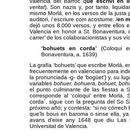
valencià del Barroc q
ue escriví en l
veritat
). Son nazis y, por tanto, liquid
mismo Morlá, en los versos de la justa 
auditori, / escriure com acostume: /
en m
dejó unos 8.000 versos, y entre ellos 
Valencia en honor a St. Bonaventura, d
carrer’ de los colaboracionistas y sus ví
“
bo
h
uets en corda
” (Coloqui e
Bonaventura, a. 1639)
La grafía ‘bohuets’ que escribe Morlá, e
frecuentemente en valenciano para indic
la pronunciada -g- de ‘bogüet’) y, su lu
variables
bohuer, bohuera, bohuet, boh
el punto culminante de las fiestas a
corresponde al ‘coloqui’ entre Morlá, 
corda`, sigue con la pregunta del So S
próximo año; y contesta: “si no córrech 
que’ls bous en baroma o sinse ella, ya
avans d’eixe any 1648 que diu Las P
Universitat de Valencia.