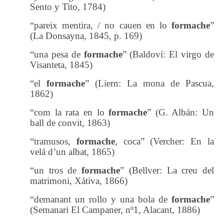
Sento y Tito, 1784)
“pareix mentira, / no cauen en lo
formache
”
(La Donsayna, 1845, p. 169)
“una pesa de
formache
” (Baldoví: El virgo de
Visanteta, 1845)
“el
formache
” (Liern: La mona de Pascua,
1862)
“com la rata en lo
formache
”
(G. Albán: Un
ball de convit, 1863)
“tramusos,
formache
, coca” (Vercher: En la
velá d’un albat, 1865)
“un tros de
formache
” (Bellver: La creu del
matrimoni, Xátiva, 1866)
“demanant un rollo y una bola de
formache
”
(Semanari El Campaner, nº1, Alacant, 1886)