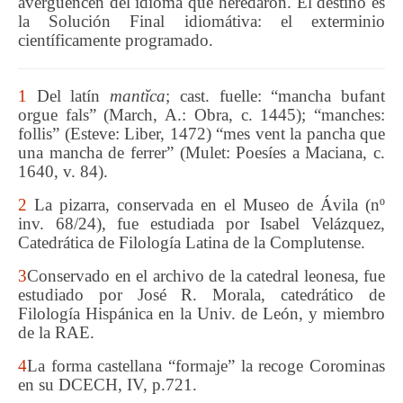
avergüencen del idioma que heredaron. El destino es
la Solución Final idiomátiva: el exterminio
científicamente programado.
1
Del latín
mantĭca
; cast. fuelle:
“mancha bufant
orgue fals” (March, A.: Obra, c. 1445); “manches:
follis” (Esteve: Liber, 1472) “mes vent la pancha que
una mancha de ferrer” (Mulet: Poesíes a Maciana, c.
1640, v. 84).
2
La pizarra, conservada en el Museo de Ávila (nº
inv. 68/24), fue estudiada por Isabel Velázquez,
Catedrática de Filología Latina de la Complutense.
3
Conservado en el archivo de la catedral leonesa, fue
estudiado por José R. Morala, catedrático de
Filología Hispánica en la Univ. de León, y miembro
de la RAE.
4
La forma castellana “formaje” la recoge Corominas
en su DCECH, IV, p.721.