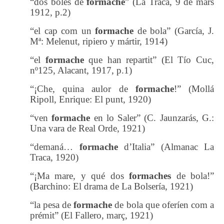
“dos boles de
formache
” (La Traca, 9 de mars
1912, p.2)
“el cap com un
formache
de bola” (García, J.
Mª: Melenut, ripiero y mártir, 1914)
“el
formache
que han repartit” (El Tío Cuc,
nº125, Alacant, 1917, p.1)
“¡Che, quina aulor de
formache
!” (Mollá
Ripoll, Enrique: El punt, 1920)
“ven
formache
en lo Saler” (C. Jaunzarás, G.:
Una vara de Real Orde, 1921)
“demaná…
formache
d’Italia” (Almanac La
Traca, 1920)
“¡Ma mare, y qué dos
formaches
de bola!”
(Barchino: El drama de La Bolsería, 1921)
“la pesa de
formache
de bola que oferíen com a
prémit” (El Fallero, març, 1921)