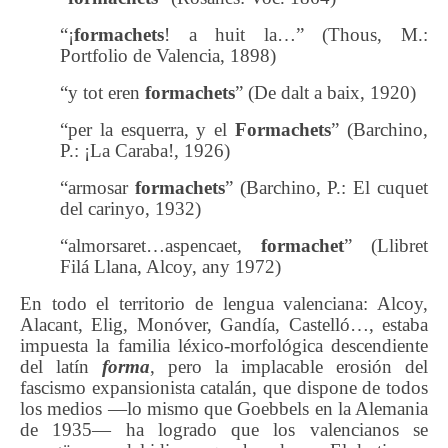
“¡
formachets
! a huit la…” (Thous, M.:
Portfolio de Valencia, 1898)
“y tot eren
formachets
” (De dalt a baix, 1920)
“per la esquerra, y el
Formachets
” (Barchino,
P.: ¡La Caraba!, 1926)
“armosar
formachets
” (Barchino, P.: El cuquet
del carinyo, 1932)
“
almorsaret…aspencaet,
formachet
” (Llibret
Filá Llana, Alcoy, any 1972)
En todo el territorio de lengua valenciana: Alcoy,
Alacant, Elig, Monóver, Gandía, Castelló…, estaba
impuesta la familia léxic
o
-morfológica descendiente
del latín
forma
, pero
la implacable
erosión
del
fascismo expansionista catalán,
que dispone de todos
los medios —lo mismo que
Goebbels
en la Alemania
de 1935—
ha logrado que los valencian
o
s se