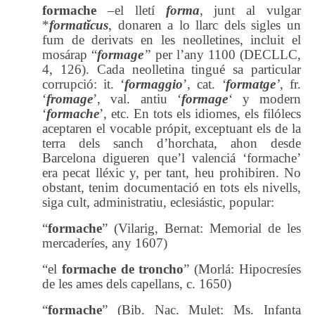
formache
–el lletí
forma
, junt al vulgar
*
formatĭcus
, donaren a lo llarc dels sigles un
fum de derivats en les neolletines, incluit el
mosárap “
formage
”
per l’any 1100 (DECLLC,
4, 126). Cada neolletina tingué sa particular
corrupció: it. ‘
formaggio
’, cat.
‘
formatge
’
, fr.
‘
fromage
’, val. antiu ‘
formage
‘
y modern
‘
formache
’, etc. En tots els idiomes, els filólecs
aceptaren el vocable própit, exceptuant els de la
terra dels sanch d’horchata, ahon desde
Barcelona digueren que’l valenciá ‘formache’
era pecat lléxic y, per tant, heu prohibiren. No
obstant, tenim documentació en tots els nivells,
siga cult, administratiu, eclesiástic, popular:
“
formache
” (Vilarig, Bernat: Memorial de les
mercaderíes, any 1607)
“el
formache de troncho
” (Morlá: Hipocresíes
de les ames dels capellans, c. 1650)
“
formache
” (Bib. Nac. Mulet: Ms. Infanta