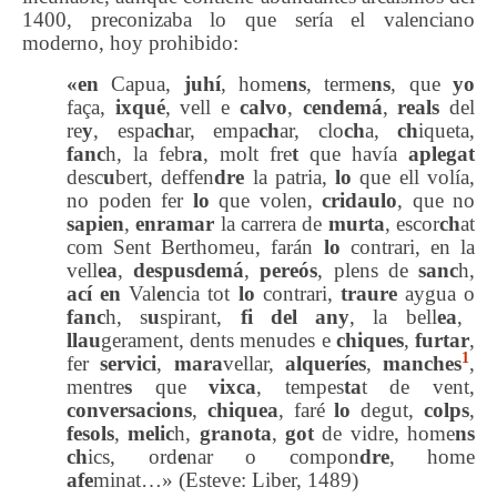
1400, preconizaba lo que sería el valenciano
moderno, hoy prohibido:
«
en
Capua,
juhí
, home
ns
, terme
ns
, que
yo
faça,
ixqué
, vell e
calvo
,
cendemá
,
reals
del
re
y
, espa
ch
ar, empa
ch
ar, clo
ch
a,
ch
iqueta,
fanc
h, la febr
a
, molt fre
t
que havía
aplegat
desc
u
bert, deffen
dre
la patria,
lo
que ell volía,
no poden fer
lo
que volen,
cridaulo
, que no
sapien
,
enramar
la carrera de
murta
, escor
ch
at
com Sent Berthomeu, farán
lo
contrari, en la
vell
ea
,
despusdemá
,
pereós
, plens de
sanc
h,
ací
en
Val
e
ncia tot
lo
contrari,
tr
a
ure
aygua o
fanc
h, s
u
spirant,
fi del any
, la bell
ea
,
llau
gerament, dents menudes e
chiques
,
furtar
,
1
fer
servici
,
mara
vellar,
alqueríes
,
manches
,
mentre
s
que
vixca
, tempes
ta
t de vent,
conversacions
,
chiquea
, faré
lo
degut,
colps
,
fesols
,
melic
h,
granota
,
got
de vidre, home
ns
ch
ics, ord
e
nar o compon
dre
, home
afe
minat…» (Esteve: Liber, 1489)