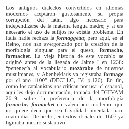
Los antiguos dialectos convertidos en idiomas
modernos aceptaron gustosamente su propia
corrupción del latín, algo necesario para
independizarse de la materna lengua madre; y si era
necesario el uso de sufijos no existía problema. En
Italia nadie rechaza la
f
ormaggetta
; pero aquí, en el
Reino, nos han avergonzado por la creación de la
morfología singular para el queso,
formache
,
formachet
. La vieja historia de este vocablo se
originó antes de la llegada de Jaime I en 1238:
“pertenecía al vocabulario
mozárabe
de nuestros
musulmanes, y Abenbeklaris ya registraba
form
a
ge
por el año 1100” (DECLLC, IV, p.126). En fin,
como los catalanistas nos critican por usar el español,
aquí les dejo documentación, tomada del DHIVAM
2019, sobre la preferencia de la morfología
formache, formachet
en valenciano moderno, que
no quiere decir que sea frivolidad inventada hace
cuatro días. De hecho, en textos oficiales del 1607 ya
figuraba nuestro sustantivo: