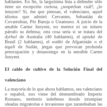
hablantes. En fin, la larguísima lista a defender sólo
tiene un excepción curiosa, ¿sospechan cuál?, ¿lo
intuyen? Sí, ése que piensan, el valenciano, aquel
idioma que admiró Cervantes, Sebastián de
Covarrubias, Pío Baroja o Unamuno. A juicio de la
amable Carme Junyent, no merece ni un mísero
párrafo su defensa; otra cosa sería si se tratara del
dyrbal
de Australia (40 hablantes), el
apiaká
de
Brasil (2 hablantes), el
wakhi
de Afganistán o el
tegali
de Sudán, jergas que provocan profunda
preocupación y desasosiego en la sensible Carme
Junyent.
El
caldo de cultivo de
l
a
Solución Final
del
valenciano
La mayoría de lo que ahora hablamos, sea valenciano
o español, nos viene del desmembrado Imperio
Romano, territorio indefenso donde irrumpían
oleadas migratorias e invasiones que zarandeaban las