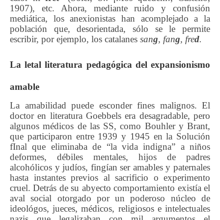
1907), etc. Ahora, mediante ruido y confusión
mediática, los anexionistas han acomplejado a la
población que, desorientada, sólo se le permite
escribir, por ejemplo, los catalanes
san
g
, fan
g
, fre
d
.
La
letal
literatura
pedagógica
de
l
expansionismo
amable
La amabilidad puede esconder fines malignos. El
doctor en literatura Goebbels era desagradable, pero
algunos médicos de las SS, como Bouhler y Brant,
que participaron entre 1939 y 1945 en la Solución
fInal que eliminaba de “la vida indigna” a niños
deformes, débiles mentales, hijos de padres
alcohólicos y judíos, fingían ser amables y paternales
hasta instantes previos al sacrificio o experimento
cruel. Detrás de su abyecto comportamiento existía el
aval social otorgado por un poderoso núcleo de
ideológos, jueces, médicos, religiosos e intelectuales
nazis que legalizaban con mil argumentos el