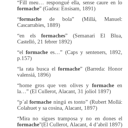
“Fill meu… respongué ella, sense caure en lo
formache
” (Gadea: Ensisam, 1891)
“
formache
de bola” (Millá, Manuel:
Cascarrabies, 1889)
“en els
formaches
” (Semanari El Blua,
Castelló, 21 febrer 1892)
“el
formache
es…” (Caps y senteners, 1892,
p.157)
“la rata busca el
formache
” (Barreda: Honor
valensiá, 1896)
“home gros que ven olives y
formache
en
la…” (El Cullerot, Alacant, 31 joliol 1897)
“p´al
formache
ningú es tonto” (Rubert Mollá:
Colahuet y sa cosina, Alacant, 1897)
“Mira no sigues tramposa y no en dones el
formache
”(El Cullerot, Alacant, 4 d’abril 1897)