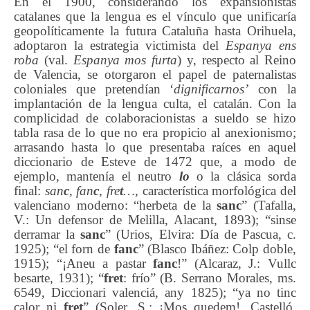
En el 1900, considerando los expansionistas
catalanes que la lengua es el vínculo que unificaría
geopolíticamente la futura Cataluña hasta Orihuela,
adoptaron la estrategia victimista del
Espanya ens
roba
(val.
Espanya mos furta
) y, respecto al Reino
de Valencia, se otorgaron el papel de paternalistas
coloniales que pretendían ‘
dignificar
nos’
con la
implantación de la lengua culta, el catalán. Con la
complicidad de colaboracionistas a sueldo se hizo
tabla rasa de lo que no era propicio al anexionismo;
arrasando hasta lo que presentaba raíces en aquel
diccionario de Esteve de 1472 que, a modo de
ejemplo, mantenía el neutro
lo
o la clásica sorda
final:
san
c
, fan
c
, fre
t
…,
característica morfológica del
valenciano moderno: “herbeta de la
sanc
” (Tafalla,
V.: Un defensor de Melilla, Alacant, 1893); “sinse
derramar la
sanc
” (Urios, Elvira: Día de Pascua, c.
1925); “el forn de
fanc
” (Blasco Ibáñez: Colp doble,
1915); “¡Aneu a pastar
fanc
!” (Alcaraz, J.: Vullc
besarte, 1931); “
fret
: frío” (B. Serrano Morales, ms.
6549, Diccionari valenciá, any 1825); “ya no tinc
calor ni
fret
” (Soler, S.: ¡Mos quedem!, Castelló,