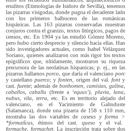
eruditos (Etimologías de Isidoro de Sevilla), tenemos
las pizarras visigodas, donde pugna el decadente latín
con los primeros balbuceos de las románicas
hispánicas. Las 163 pizarras conservadas muestran
conjuros contra el granizo, textos litúrgicos, pagos de
censos, etc. En 1904 ya las estudió Gómez Moreno,
pero hubo cierto desprecio y silencio hacia ellas. Han
sido investigadores actuales, como Isabel Velázquez
Soriano, quienes analizaron con más rigor los textos
epigráficos que, nítidamente, mostraron su riqueza
precursora de las neolatinas hispanicas; p. ej., en las
pizarras hallamos
porco
, que daría el valenciano
porc
y castellano
puerco
; y
fonten
, origen del val.
font
y
cast.
fuente
; además de
bonhomen, camisias, galina,
caballos, caballu
(frente a
‘equus’),
pluvia, lana,
nubus, vila, terra
, etc. Es en territorio alejado del
valenciano, en el Yacimiento de Galinduste
(Salamanca), donde una pizarra de 158 x 110 mm,
mostraba las dos variables de
caseus
y
forma
>
*
formatĭcus
, étimos del cast.
queso
y el val.
formache, formachet
. La inscripción trata sobre dos