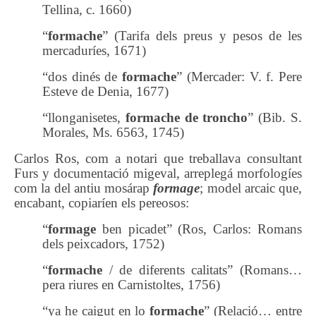
Tellina, c. 1660)
“
formache
”
(Tarifa dels preus y pesos de les
mercaduríes, 1671)
“dos dinés de
formache
” (Mercader: V. f. Pere
Esteve de Denia, 1677)
“llonganisetes,
formache de troncho
” (Bib. S.
Morales, Ms. 6563, 1745)
Carlos Ros, com a notari que treballava consultant
Furs y documentació migeval, arreplegá morfologíes
com la del antiu mosárap
formage
; model arcaic que,
encabant, copiaríen els pereosos:
“
formage
ben picadet” (Ros, Carlos: Romans
dels peixcadors, 1752)
“
formache
/ de diferents calitats” (Romans…
pera riures en Carnistoltes, 1756)
“ya he caigut en lo
formache
” (Relació… entre