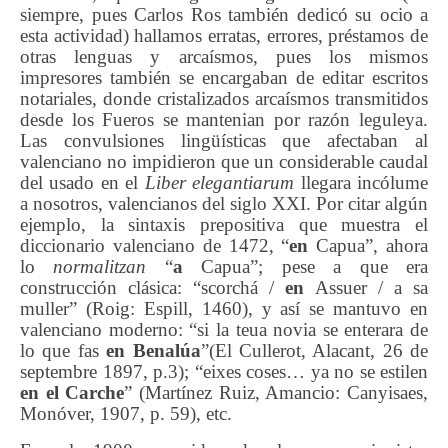
siempre, pues Carlos Ros también dedicó su ocio a
esta actividad) hallamos erratas, errores, préstamos de
otras lenguas y arcaísmos, pues los mismos
impresores también se encargaban de editar escritos
notariales, donde cristalizados arcaísmos transmitidos
desde los Fueros se mantenian por razón leguleya.
Las convulsiones lingüísticas que afectaban al
valenciano no impidieron que un considerable caudal
del usado en el
Liber
elegantiarum
llegara incólume
a nosotros, valencianos del siglo XXI. Por citar algún
ejemplo, la sintaxis prepositiva que muestra el
diccionario valenciano de 1472, “
en
Capua”, ahora
lo
normalitzan
“
a
Capua”; pese a que era
construcción clásica: “scorchá /
en
Assuer / a sa
muller” (Roig: Espill, 1460), y así se mantuvo en
valenciano moderno: “si la teua novia se enterara de
lo que fas
en Benalúa
”(El Cullerot, Alacant, 26 de
septembre 1897, p.3); “eixes coses… ya no se estilen
en el Carche
” (Martínez Ruiz, Amancio: Canyisaes,
Monóver, 1907, p. 59), etc.