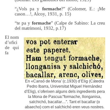
“¿Vols pa y
formache
?” (Colomer, E.: ¡Me
cason…!, Alcoy, 1931, p. 15)
“te pa y
formache
” (Calpe de Sabino: La creu
del matrimoni, 1932, p.17)
El nom
d’ofici
de qui
fa
En «Cansó de Mona’ (c.1930) d’Elig (Cátedra
Pedro Ibarra, Universitat Miguel Hernández
d’Elig), s’oferixen alguns dels ingredients pera
la Mona de Pascua:“formache, llonganisa,
salchichó, bacallar…”. Tant el bacallar (o
abaecho) com el salchichó eren veus nostres.