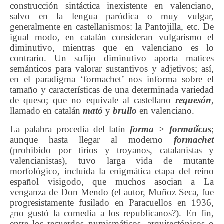
construcción sintáctica inexistente en valenciano,
salvo en la lengua paródica o muy vulgar,
generalmente en castellanismos: la Pantojilla, etc. De
igual modo, en catalán consideran vulgarismo el
diminutivo, mientras que en valenciano es lo
contrario. Un sufijo diminutivo aporta matices
semánticos para valorar sustantivos y adjetivos; así,
en el paradigma ‘formachet’ nos informa sobre el
tamaño y características de una determinada variedad
de queso; que no equivale al castellano
requesón
,
llamado en catalán
mató
y
brullo
en valenciano.
La palabra procedía del latín
forma
>
formatĭcu
s
;
aunque hasta llegar al moderno
formachet
(prohibido por tirios y troyanos, catalanistas y
valencianistas), tuvo larga vida de mutante
morfológico, incluida la enigmática etapa del reino
español visigodo, que muchos asocian a La
venganza de Don Mendo (el autor, Muñoz Seca, fue
progresistamente fusilado en Paracuellos en 1936,
¿no gustó la comedia a los republicanos?). En fin,
entre los recuerdos numismáticos, arquitectónicos o