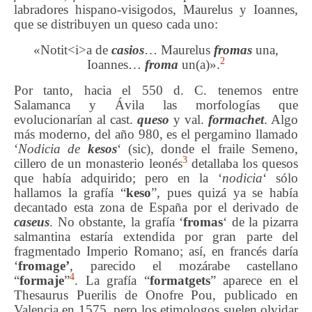
labradores hispano-visigodos, Maurelus y Ioannes,
que se distribuyen un queso cada uno:
«Notit<i>a de
casios
… Maurelus
fromas
una,
2
Ioannes…
froma
un(a)».
Por tanto, hacia el 550 d. C. tenemos entre
Salamanca y Ávila las morfologías que
evolucionarían al cast.
queso
y val.
formachet
. Algo
más moderno, del año 980, es el pergamino llamado
‘
Nodicia de
kesos
‘ (sic), donde el fraile Semeno,
3
cillero de un monasterio leonés
detallaba los quesos
que había adquirido; pero en la ‘
nodicia
‘ sólo
hallamos la grafía “
keso
”, pues quizá ya se había
decantado esta zona de España por el derivado de
caseus
. No obstante, la grafía ‘
fromas
‘ de la pizarra
salmantina estaría extendida por gran parte del
fragmentado Imperio Romano; así, en francés daría
‘
fromage’
, parecido el mozárabe castellano
4
“
formaje
”
. La grafía “
formatgets
” aparece en el
Thesaurus Puerilis de Onofre Pou, publicado en
Valencia en 1575, pero los etimologos suelen olvidar