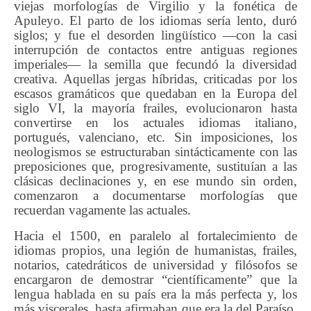
viejas morfologías de Virgilio y la fonética de
Apuleyo. El parto de los idiomas sería lento, duró
siglos; y fue el desorden lingüístico —con la casi
interrupción de contactos entre antiguas regiones
imperiales— la semilla que fecundó la diversidad
creativa. Aquellas jergas híbridas, criticadas por los
escasos gramáticos que quedaban en la Europa del
siglo VI, la mayoría frailes, evolucionaron hasta
convertirse en los actuales idiomas italiano,
portugués, valenciano, etc. Sin imposiciones, los
neologismos se estructuraban sintácticamente con las
preposiciones que, progresivamente, sustituían a las
clásicas declinaciones y, en ese mundo sin orden,
comenzaron a documentarse morfologías que
recuerdan vagamente las actuales.
Hacia el 1500, en paralelo al fortalecimiento de
idiomas propios, una legión de humanistas, frailes,
notarios, catedráticos de universidad y filósofos se
encargaron de demostrar “científicamente” que la
lengua hablada en su país era la más perfecta y, los
más viscerales, hasta afirmaban que era la del Paraíso,