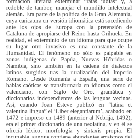
formación literaria exterminar “ratas judías” y, a
redoble de tambor, manejar el mundillo intelectual
alemán. Era parte de la política de la Gran Alemania,
cuya caricatura en versión idiomática está sucediendo
ante los ojos de Europa con la pretensión de
Cataluña de apropiarse del Reino hasta Orihuela. En
realidad, el exterminio de un idioma para que ocupe
su lugar otro invasivo es una constante de la
Humanidad. El fenómeno no sólo es palpable en
zonas indígenas de Papúa, Nuevas Hébridas o
Namibia, sino también en la cadena de dialectos
latinos surgidos tras la ruralización del Imperio
Romano. Desde Rumanía a España, una serie de
hablas caóticas se transformaría en idiomas como el
valenciano, con Siglo de Oro, gramática y
diccionarios independientes de las lenguas vecinas.
Así, cuando Joan Esteve publicó en “latina et
valentina lingua” el ‘Liber elegantiarum’, acabado en
1472 e impreso en 1489 (anterior al Nebrija, 1492),
era el primer diccionario de una neolatina, y en él se
ofrecía léxico, morfología y sintaxis propia. El
incunable, aunque contiene abundantes arcaísmos del