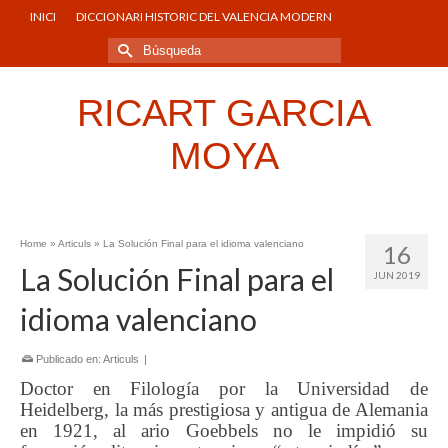
INICI
DICCIONARI HISTORIC DEL VALENCIA MODERN
Buscar
por:
RICART GARCIA
MOYA
Home
»
Articuls
»
La Solución Final para el idioma valenciano
16
La Solución Final para el
JUN 2019
idioma valenciano
Publicado en:
Articuls
|
Doctor en Filología por la Universidad de
Heidelberg, la más prestigiosa y antigua de Alemania
en 1921, al ario Goebbels no le impidió su