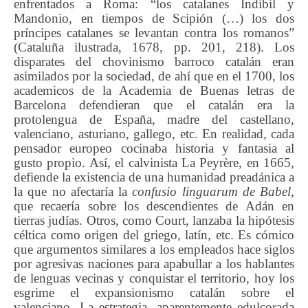
enfrentados a Roma: “los catalanes Indibil y
Mandonio, en tiempos de Scipión (…) los dos
príncipes catalanes se levantan contra los romanos”
(Cataluña ilustrada, 1678, pp. 201, 218). Los
disparates del chovinismo barroco catalán eran
asimilados por la sociedad, de ahí que en el 1700, los
academicos de la Academia de Buenas letras de
Barcelona defendieran que el catalán era la
protolengua de España, madre del castellano,
valenciano, asturiano, gallego, etc. En realidad, cada
pensador europeo cocinaba historia y fantasia al
gusto propio. Así, el calvinista La Peyrère, en 1665,
defiende la existencia de una humanidad preadánica a
la que no afectaría la
confusio linguarum
de Babel
,
que recaería sobre los descendientes de Adán en
tierras judías. Otros, como Court, lanzaba la hipótesis
céltica como origen del griego, latín, etc. Es cómico
que argumentos similares a los empleados hace siglos
por agresivas naciones para apabullar a los hablantes
de lenguas vecinas y conquistar el territorio, hoy los
esgrime el expansionismo catalán sobre el
valenciano. La estrategia, aparentemente edulcorada