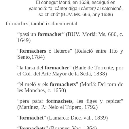
El conegut Morlá, en 1639, escrigué en
valenciá: “al cánter dígali cánter;/ al salchichó,
salchichó” (BUV. Ms. 666, any 1639)
formaches, també ix documentat:
“pasá un
formacher
” (BUV. Morlá: Ms. 666, c.
1649)
“
formachers
o lleteros” (Relació entre Tito y
Sento,1784)
“la farsa del
formacher
” (Baile de Torrente, por
el Col. del Arte Mayor de la Seda, 1838)
“el meló y els
formachets
” (Morlá: Del torn de
les Monches, c. 1650)
“pera parar
formachets
, les figes y repicar”
(Martínez, P.: Nelo el Tripero, 1792)
“
formachet
” (Lamarca: Dicc. val., 1839)
“
formachets
” (Rosanes: Voc. 1864)