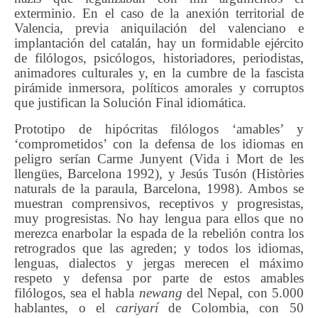
exterminio. En el caso de la anexión territorial de
Valencia, previa aniquilación del valenciano e
implantación del catalán, hay un formidable ejército
de filólogos, psicólogos, historiadores, periodistas,
animadores culturales y, en la cumbre de la fascista
pirámide inmersora, políticos amorales y corruptos
que justifican la Solución Final idiomática.
Prototipo de hipócritas filólogos ‘amables’ y
‘comprometidos’ con la defensa de los idiomas en
peligro serían Carme Junyent (Vida i Mort de les
llengües, Barcelona 1992), y Jesús Tusón (Històries
naturals de la paraula, Barcelona, 1998). Ambos se
muestran comprensivos, receptivos y progresistas,
muy progresistas. No hay lengua para ellos que no
merezca enarbolar la espada de la rebelión contra los
retrogrados que las agreden; y todos los idiomas,
lenguas, dialectos y jergas merecen el máximo
respeto y defensa por parte de estos amables
filólogos, sea el habla
newang
del Nepal, con 5.000
hablantes, o el
cariyarí
de Colombia, con 50