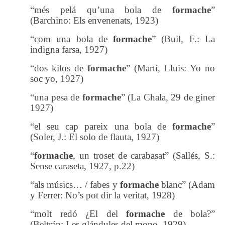
“més pelá qu’una bola de
formache
”
(Barchino: Els envenenats, 1923)
“
com una bola de
formache
”
(Buil, F.: La
indigna farsa, 1927
)
“dos kilos de
formache
” (Martí, Lluis: Yo no
soc yo, 1927)
“una pesa de
formache
” (La Chala, 29 de giner
1927)
“el seu cap pareix una bola de
formache
”
(Soler, J.: El solo de flauta, 1927)
“
formache
, un troset de carabasat” (Sallés, S.:
Sense caraseta, 1927, p.22)
“als músics… / fabes y
formache
blanc” (Adam
y Ferrer: No’s pot dir la veritat, 1928)
“molt redó ¿El del
formache
de bola?”
(Beltrán: Les glándules del mono, 1929)