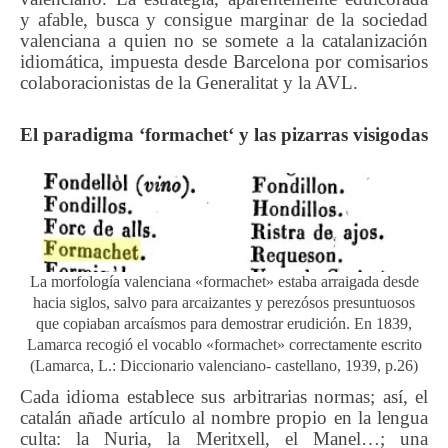
y afable, busca y consigue marginar de la sociedad
valenciana a quien no se somete a la catalanización
idiomática, impuesta desde Barcelona por comisarios
colaboracionistas de la Generalitat y la AVL.
El
paradigma ‘
formachet
‘ y las pizarras visigodas
La morfología valenciana «formachet» estaba arraigada desde
hacia siglos, salvo para arcaizantes y perezósos presuntuosos
que copiaban arcaísmos para demostrar erudición. En 1839,
Lamarca recogió el vocablo «formachet» correctamente escrito
(Lamarca, L.: Diccionario valenciano- castellano, 1939, p.26)
Cada idioma establece sus arbitrarias normas; así, el
catalán añade artículo al nombre propio en la lengua
culta: la Nuria, la Meritxell, el Manel…; una