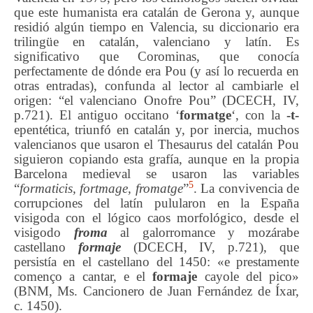
que este humanista era catalán de Gerona y, aunque
residió algún tiempo en Valencia, su diccionario era
trilingüe en catalán, valenciano y latín. Es
significativo que Corominas, que conocía
perfectamente de dónde era Pou (y así lo recuerda en
otras entradas), confunda al lector al cambiarle el
origen: “el valenciano Onofre Pou” (DCECH, IV,
p.721). El antiguo occitano ‘
formatge
‘, con la
-t-
epentética, triunfó en catalán y, por inercia, muchos
valencianos que usaron el Thesaurus del catalán Pou
siguieron copiando esta grafía, aunque en la propia
Barcelona medieval se usaron las variables
5
“
formaticis, fortmage, fromatge
”
. La convivencia de
corrupciones del latín pulularon en la España
visigoda con el lógico caos morfológico, desde el
visigodo
froma
al galorromance y mozárabe
castellano
formaje
(DCECH, IV, p.721), que
persistía en el castellano del 1450: «e prestamente
començo a cantar, e el
formaje
cayole del pico»
(BNM, Ms. Cancionero de Juan Fernández de Íxar,
c. 1450).