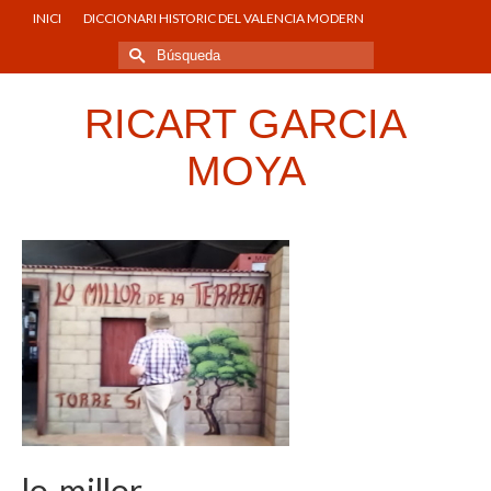
INICI
DICCIONARI HISTORIC DEL VALENCIA MODERN
Buscar
por:
RICART GARCIA
MOYA
lo-millor