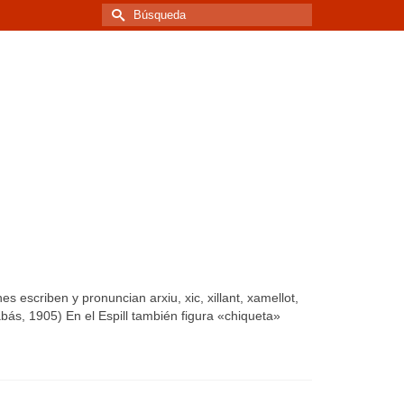
Buscar
por:
s escriben y pronuncian arxiu, xic, xillant, xamellot,
bás, 1905) En el Espill también figura «chiqueta»