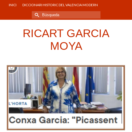
INICI
DICCIONARI HISTORIC DEL VALENCIA MODERN
Buscar
por:
RICART GARCIA
MOYA