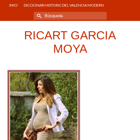
INICI
DICCIONARI HISTORIC DEL VALENCIA MODERN
Buscar
por:
RICART GARCIA
MOYA