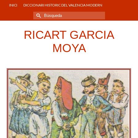
INICI
DICCIONARI HISTORIC DEL VALENCIA MODERN
Buscar
por:
RICART GARCIA
MOYA