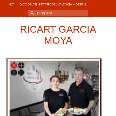
INICI
DICCIONARI HISTORIC DEL VALENCIA MODERN
Buscar
por:
RICART GARCIA
MOYA