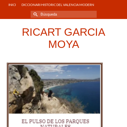
INICI
DICCIONARI HISTORIC DEL VALENCIA MODERN
Buscar
por:
RICART GARCIA
MOYA