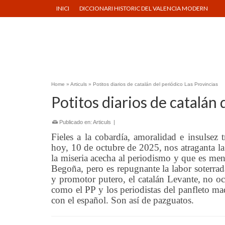
INICI
DICCIONARI HISTORIC DEL VALENCIA MODERN
Home
»
Articuls
»
Potitos diarios de catalán del periódico Las Provincias
Potitos diarios de catalán 
Publicado en:
Articuls
|
Fieles a la cobardía, amoralidad e insulsez 
hoy, 10 de octubre de 2025, nos atraganta la
la miseria acecha al periodismo y que es men
Begoña, pero es repugnante la labor soterrad
y promotor putero, el catalán Levante, no oc
como el PP y los periodistas del panfleto 
con el español. Son así de pazguatos.