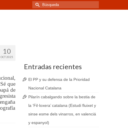
Buscar
por:
10
OCT 2025
Entradas recientes
cional,
El PP y su defensa de la Prioridad
 Sé que
Nacional Catalana
papá de
resista
Pilarín cabalgando sobre la bestia de
 engaña
la ‘Fil·loxera’ catalana (Estudi fluixet y
ografía
sinse esme dels vinarros, en valenciá
y espanyol)