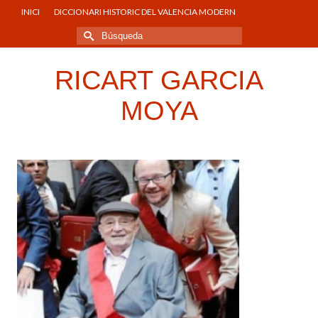
INICI
DICCIONARI HISTORIC DEL VALENCIA MODERN
Buscar
por:
RICART GARCIA
MOYA