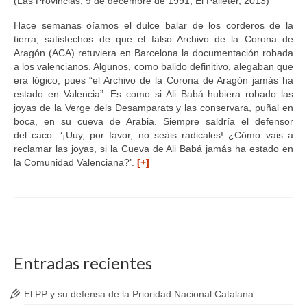
(Las Provincias, 9 de decembre de 1991; El Palleter, 2013)
Hace semanas oíamos el dulce balar de los corderos de la
tierra, satisfechos de que el falso Archivo de la Corona de
Aragón (ACA) retuviera en Barcelona la documentación robada
a los valencianos. Algunos, como balido definitivo, alegaban que
era lógico, pues “el Archivo de la Corona de Aragón jamás ha
estado en Valencia”. Es como si Ali Babá hubiera robado las
joyas de la Verge dels Desamparats y las conservara, puñal en
boca, en su cueva de Arabia. Siempre saldría el defensor
del caco: ‘¡Uuy, por favor, no seáis radicales! ¿Cómo vais a
reclamar las joyas, si la Cueva de Ali Babá jamás ha estado en
la Comunidad Valenciana?’.
[+]
Entradas recientes
El PP y su defensa de la Prioridad Nacional Catalana