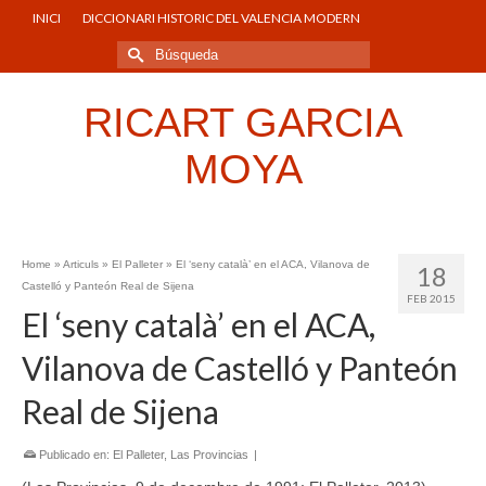
INICI
DICCIONARI HISTORIC DEL VALENCIA MODERN
Buscar
por:
RICART GARCIA
MOYA
Home
»
Articuls
»
El Palleter
»
El ‘seny català’ en el ACA, Vilanova de
18
Castelló y Panteón Real de Sijena
FEB 2015
El ‘seny català’ en el ACA,
Vilanova de Castelló y Panteón
Real de Sijena
Publicado en:
El Palleter
,
Las Provincias
|