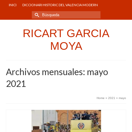
INICI
DICCIONARI HISTORIC DEL VALENCIA MODERN
Buscar
por:
RICART GARCIA
MOYA
Archivos mensuales: mayo
2021
Home
»
2021
»
mayo