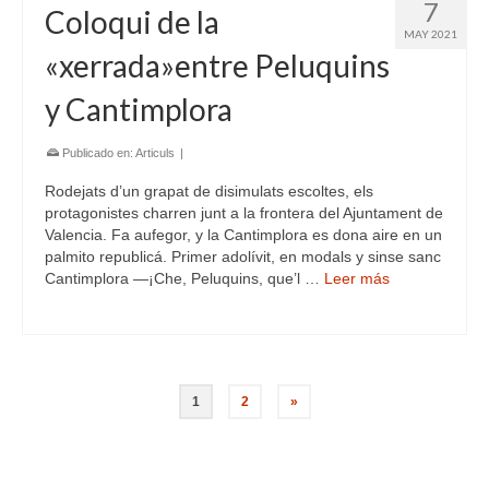
7
Coloqui de la
MAY 2021
«xerrada»entre Peluquins
y Cantimplora
Publicado en:
Articuls
|
Rodejats d’un grapat de disimulats escoltes, els
protagonistes charren junt a la frontera del Ajuntament de
Valencia. Fa aufegor, y la Cantimplora es dona aire en un
palmito republicá. Primer adolívit, en modals y sinse sanc
Cantimplora —¡Che, Peluquins, que’l …
Leer más
1
2
»