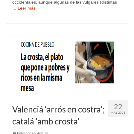
occidentales, aunque algunas de las vulgares (distintas
…
Leer más
22
Valenciá ‘arrós en costra’;
MAY 2021
catalá ‘amb crosta’
Publicado en:
Articuls
|