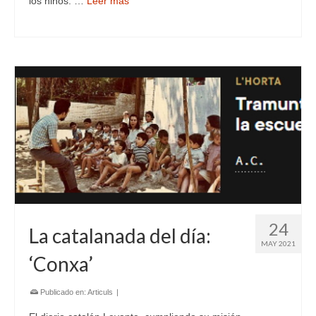
los niños. …
Leer más
24
La catalanada del día:
MAY 2021
‘Conxa’
Publicado en:
Articuls
|