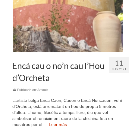
11
Encá cau o no’n cau l’Hou
MAY 2021
d’Orcheta
Publicado en:
Articuls
|
L’artiste belga Enca Caen, Cauen o Encá Noncauen, vehí
d’Orcheta, está arrematant un hou de prop a 5 metros
d’altea. L’home, filosófic a temps lliure, diu que vol
simbolisar el renaiximent raere de la chichina feta en
mosatros per el …
Leer más