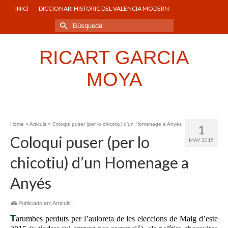
INICI
DICCIONARI HISTORIC DEL VALENCIA MODERN
Buscar
por:
RICART GARCIA
MOYA
Home
»
Articuls
»
Coloqui puser (per lo chicotiu) d’un Homenage a Anyés
1
Coloqui puser (per lo
MAY 2015
chicotiu) d’un Homenage a
Anyés
Publicado en:
Articuls
|
T
arumbes perduts
per l’aulor
eta
de
les
eleccions de Maig
d’este