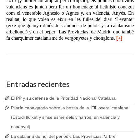
2015
(y tíndrer cul amprat per corrupció)
, els polítics
chorovitos
valencians es
junten
pera fer un homena
g
e al lletiniste conegut
com el venerable Agnesio
o
Agnés
y
, en valenciá, Anyés.
En
realitat, lo que volen es eixir en les fulles del diari ‘Levante’
(eixe que
guanya dinés
dels anuncis de
putots
y f
a
catalanisme
arbelloner) y en el peper ‘Las Provincias’ de Madrit, que també
fa
charquimer
catalanisme
de
vergonyetes
y chonglons
.
[+]
Entradas recientes
El PP y su defensa de la Prioridad Nacional Catalana
Pilarín cabalgando sobre la bestia de la ‘Fil·loxera’ catalana
(Estudi fluixet y sinse esme dels vinarros, en valenciá y
espanyol)
La catalaná de hui del periódic Las Provincias: ‘arbre’