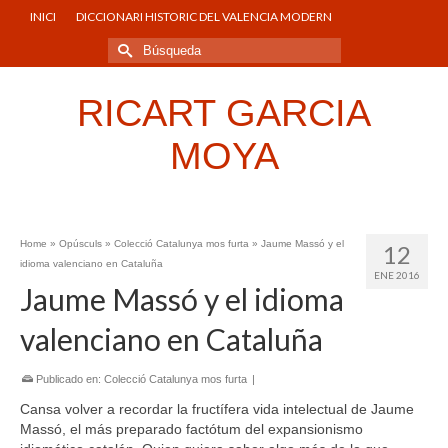
INICI
DICCIONARI HISTORIC DEL VALENCIA MODERN
Buscar
por:
RICART GARCIA
MOYA
Home
»
Opúsculs
»
Colecció Catalunya mos furta
»
Jaume Massó y el
12
idioma valenciano en Cataluña
ENE 2016
Jaume Massó y el idioma
valenciano en Cataluña
Publicado en:
Colecció Catalunya mos furta
|
Cansa volver a recordar la fructífera vida intelectual de Jaume
Massó, el más preparado factótum del expansionismo