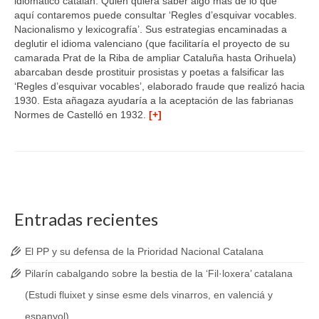
idiomático catalán. Quien quiera saber algo más de lo que
aquí contaremos puede consultar ‘Regles d’esquivar vocables.
Nacionalismo y lexicografía’. Sus estrategias encaminadas a
deglutir el idioma valenciano (que facilitaría el proyecto de su
camarada Prat de la Riba de ampliar Cataluña hasta Orihuela)
abarcaban desde prostituir prosistas y poetas a falsificar las
‘Regles d’esquivar vocables’, elaborado fraude que realizó hacia
1930. Esta añagaza ayudaría a la aceptación de las fabrianas
Normes de Castelló en 1932.
[+]
Entradas recientes
El PP y su defensa de la Prioridad Nacional Catalana
Pilarín cabalgando sobre la bestia de la ‘Fil·loxera’ catalana
(Estudi fluixet y sinse esme dels vinarros, en valenciá y
espanyol)