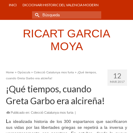
INICI
DICCIONARI HISTORIC DEL VALENCIA MODERN
Buscar
por:
RICART GARCIA
MOYA
Home
»
Opúsculs
»
Colecció Catalunya mos furta
»
¡Qué tiempos,
12
cuando Greta Garbo era alcireña!
MAR 2017
¡Qué tiempos, cuando
Greta Garbo era alcireña!
Publicado en:
Colecció Catalunya mos furta
|
L
a idealizada historia de los 300 espartanos que sacrificaron
sus vidas por las libertades griegas se repetirá a la inversa y