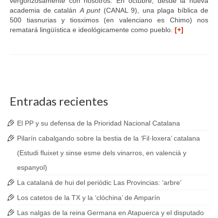
vergonzosamente con nosotros. En octubre, desde la nueva
academia de catalán
A punt
(CANAL 9), una plaga bíblica de
500 tiasnurias y tiosximos (en valenciano es Chimo) nos
rematará lingüística e ideológicamente como pueblo.
[+]
Entradas recientes
El PP y su defensa de la Prioridad Nacional Catalana
Pilarín cabalgando sobre la bestia de la ‘Fil·loxera’ catalana
(Estudi fluixet y sinse esme dels vinarros, en valenciá y
espanyol)
La catalaná de hui del periódic Las Provincias: ‘arbre’
Los catetos de la TX y la ‘clóchina’ de Amparín
Las nalgas de la reina Germana en Atapuerca y el disputado