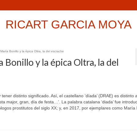
RICART GARCIA MOYA
María Bonillo y la épica Oltra, la del escrache
 Bonillo y la épica Oltra, la del
ner distinto significado. Así, el castellano ‘díada’ (DRAE) es distinto a
festa major, gran, día de festa…’. La palabra catalana ‘diada’ fue introdu
lólogos prostitutos del siglo XX; y, en 2017, por ejemplares como María 