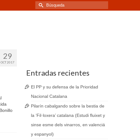
Buscar
por:
29
OCT 2017
Entradas recientes
El PP y su defensa de la Prioridad
Nacional Catalana
l
cida
Pilarín cabalgando sobre la bestia de
Bonillo
la ‘Fil·loxera’ catalana (Estudi fluixet y
sinse esme dels vinarros, en valenciá
y espanyol)