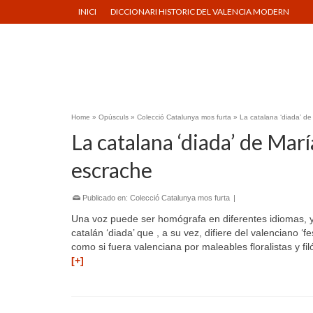
INICI
DICCIONARI HISTORIC DEL VALENCIA MODERN
Home
»
Opúsculs
»
Colecció Catalunya mos furta
»
La catalana ‘diada’ de 
La catalana ‘diada’ de María
escrache
Publicado en:
Colecció Catalunya mos furta
|
Una voz puede ser homógrafa en diferentes idiomas, y te
catalán ‘diada’ que , a su vez, difiere del valenciano ‘
como si fuera valenciana por maleables floralistas y fi
[+]