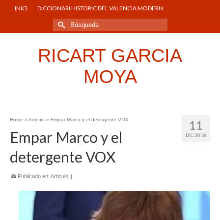
INICI
DICCIONARI HISTORIC DEL VALENCIA MODERN
Buscar
por:
RICART GARCIA
MOYA
Home
»
Articuls
»
Empar Marco y el detergente VOX
11
Empar Marco y el
DIC 2018
detergente VOX
Publicado en:
Articuls
|