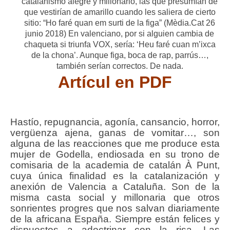
catalanismo alegre y millonario, las que presumían de
que vestirían de amarillo cuando les saliera de cierto
sitio: “Ho faré quan em surti de la figa” (Mèdia.Cat 26
junio 2018) En valenciano, por si alguien cambia de
chaqueta si triunfa VOX, sería: ‘Heu faré cuan m’ixca
de la chona’. Aunque figa, boca de rap, parrús…,
también serían correctos. De nada.
Artícul en PDF
Hastío, repugnancia, agonía, cansancio, horror,
vergüenza ajena, ganas de vomitar…, son
alguna de las reacciones que me produce esta
mujer de Godella, endiosada en su trono de
comisaria de la academia de catalán À Punt,
cuya única finalidad es la catalanización y
anexión de Valencia a Cataluña. Son de la
misma casta social y millonaria que otros
sonrientes progres que nos salvan diariamente
de la africana España. Siempre están felices y
dispuestos a adoctrinar con la risa. Las