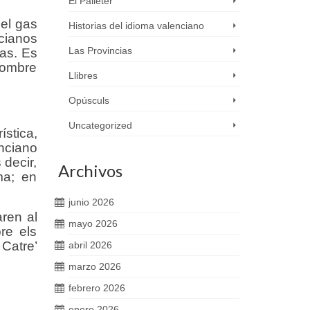
El Palleter
el gas
Historias del idioma valenciano
cianos
Las Provincias
ras. Es
 nombre
Llibres
Opúsculs
Uncategorized
stica,
nciano
 decir,
Archivos
ma; en
junio 2026
ren al
mayo 2026
re els
 Catre’
abril 2026
marzo 2026
febrero 2026
enero 2026