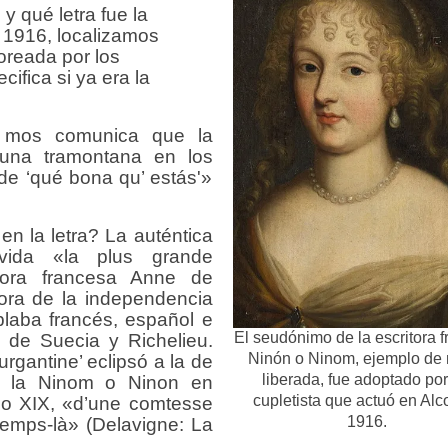
y qué letra fue la
n 1916, localizamos
coreada por los
ifica si ya era la
oy, mos comunica que la
 una tramontana en los
 de ‘qué bona qu’ estás'»
n la letra? La auténtica
vida «la plus grande
itora francesa Anne de
sora de la independencia
blaba francés, español e
El seudónimo de la escritora 
a de Suecia y Richelieu.
Ninón o Ninom, ejemplo de 
rgantine’ eclipsó a la de
liberada, fue adoptado por
mo la Ninom o Ninon en
cupletista que actuó en Alc
lo XIX, «d’une comtesse
1916.
temps-là» (Delavigne: La