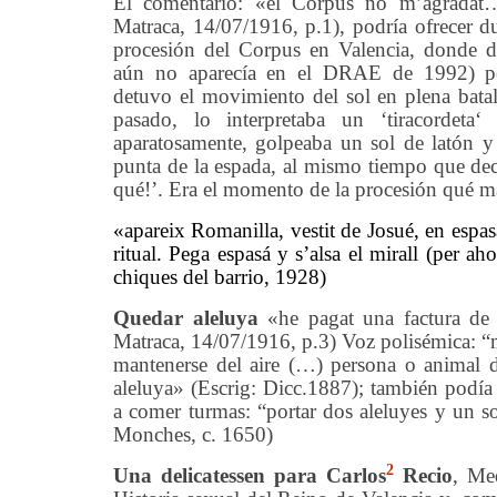
El comentario:
«el Co
r
pus no m’agradat…
Matraca, 14/07/1916,
p.1)
, podría ofrecer 
procesión del Corpus en Valencia, donde d
aún no aparecía en el DRAE de 1992) pe
det
uvo
el movimiento del sol en
plena
batal
pasado, lo interpretaba un
‘
tiracordeta
‘
q
aparatosamente, golpeaba
un
sol de latón
y
punta de la espa
d
a, al mismo tiempo que decí
qué!’.
Era
el
momento de la procesión qué más 
«apareix Romanilla, vestit de Josué, en espasa
ritual. Pega espasá y s’alsa el mirall (per ah
chiques del barrio, 1928)
Q
uedar aleluya
«he pagat una factura de
Matraca, 14/07/1916, p.3) Voz polisémica: “m
mantenerse del aire (…) persona o animal d
aleluya» (Escrig: Dicc.1887); también podía 
a comer turmas: “portar dos aleluyes y un 
Monches, c. 1650)
2
Una delicatessen para Carlos
Recio
, Me