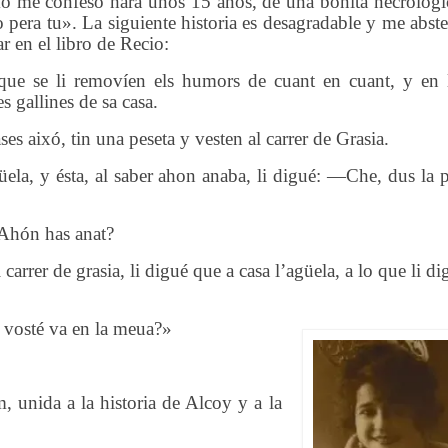
mo me confesó hara unos 15 años, de una bonita necrológi
o pera tu». La siguiente historia es desagradable y me abst
r en el libro de Recio:
 que se li removíen els humors de cuant en cuant, y en 
s gallines de sa casa.
s aixó, tin una peseta y vesten al carrer de Grasia.
güela, y ésta, al saber ahon anaba, li digué: —Che, dus la 
¿Ahón has anat?
 carrer de grasia, li digué que a casa l’agüela, a lo que li d
i vosté va en la meua?»
m
,
unida a la historia de Alcoy y
a
la