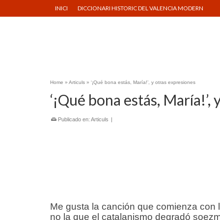
INICI
DICCIONARI HISTORIC DEL VALENCIA MODERN
Home
»
Articuls
»
‘¡Qué bona estás, María!’, y otras expresiones
‘¡Qué bona estás, María!’, 
Publicado en:
Articuls
|
Me gusta la canción que comienza con l
no la que el catalanismo degradó soez