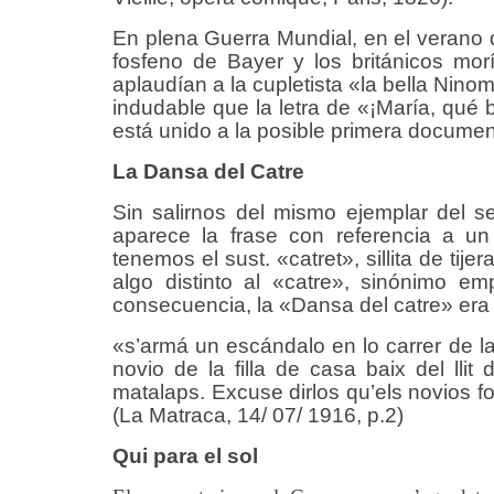
En plena Guerra Mundial, en el verano
fosfeno de Bayer y los británicos mor
aplaudían a la cupletista «la bella Nino
indudable que la letra de «¡María, qué 
está unido a la posible primera documen
La
D
ansa del
C
atre
Sin salirnos del mismo ejemplar del s
aparece la frase con referencia a u
tenemos el sust. «catret», sillita de tije
algo distinto al «catre», sinónimo e
consecuencia, la «Dansa del catre» era
«s’armá un escándalo en lo carrer de l
novio de la filla de casa baix del lli
matalaps. Excuse dirlos qu’els novios for
(La Matraca, 14/ 07/ 1916, p.2)
Qui
para el sol