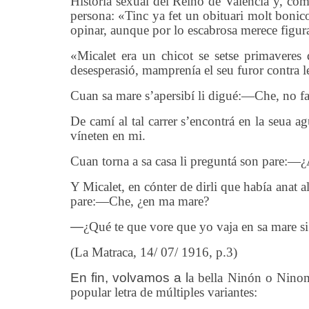
Historia sexual del Reino de Valencia y, co
persona: «Tinc ya fet un obituari molt bonic
opinar, aunque por lo escabrosa merece figura
«Micalet era un chicot se setse primaveres
desesperasió, mamprenía el seu furor contra le
Cuan sa mare s’apersibí li digué:—Che, no fase
De camí al tal carrer s’encontrá en la seua a
víneten en mi.
Cuan torna a sa casa li preguntá son pare:—
Y Micalet, en cónter de dirli que había anat al
pare:—Che, ¿en ma mare?
—
¿Qué te que vore que yo vaja en sa mare s
(La Matraca, 14/ 07/ 1916, p.3)
En fin, volvamos a l
a bella Ninón o Nino
popular
letra de múltiples vari
antes
: