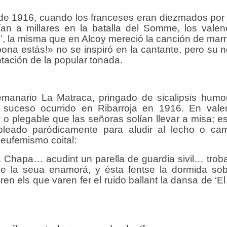
 de 1916, cuando los franceses eran diezmados por 
ían a millares en la batalla del Somme, los valen
m’, la misma que en Alcoy mereció la canción de mar
bona estás!» no se inspiró en la cantante, pero su
tación de la popular tonada.
emanario La Matraca, pringado de sicalipsis humorí
n suceso ocurrido en Ribarroja en 1916. En vale
ra o plegable que las señoras solían llevar a misa; es
mpleado paródicamente para aludir al lecho o ca
 eufemismo coital:
a Chapa… acudint un parella de guardia sivil… troba
t de la seua enamorá, y ésta fentse la dormida sob
en els que varen fer el ruido ballant la dansa de ‘El