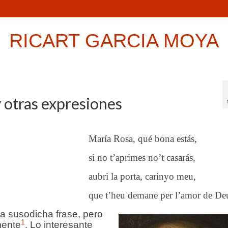
RICART GARCIA MOYA
y otras expresiones
Mar
í
a Rosa, qu
é
b
ona
est
á
s,
si no t’aprimes no’t casarás,
aubri la porta, carinyo meu,
que t’heu demane per l’amor de De
a susodicha frase, pero
1
mente
. Lo interesante