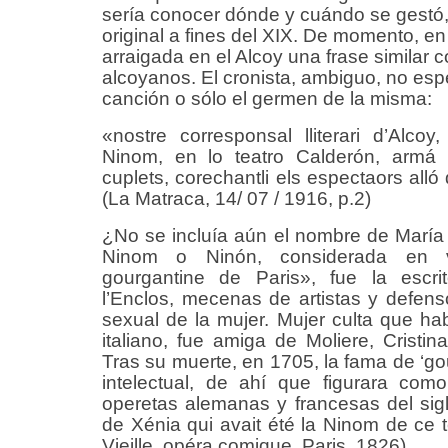
sería conocer dónde y cuándo se gestó, 
original a fines del XIX. De momento, e
arraigada en el Alcoy una frase similar 
alcoyanos. El cronista, ambiguo, no espec
canción o sólo el germen de la misma:
«nostre corresponsal lliterari d’Alc
Ninom, en lo teatro Calderón, armá
cuplets, corechantli els espectaors alló
(La Matraca, 14/ 07 / 1916, p.2)
¿No se incluía aún el nombre de María e
Ninom o Ninón, considerada en 
gourgantine de Paris», fue la escr
l’Enclos, mecenas de artistas y defen
sexual de la mujer. Mujer culta que ha
italiano, fue amiga de Moliere, Cristin
Tras su muerte, en 1705, la fama de ‘gou
intelectual, de ahí que figurara co
operetas alemanas y francesas del sig
de Xénia qui avait été la Ninom de ce 
Vieille, opéra comique, Paris, 1826).