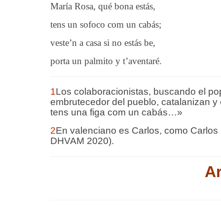
María Rosa, qué bona estás,
tens un sofoco com un cabás;
veste’n a casa si no está
s
be,
porta un palmito y t’aventaré
.
1
Los colaboracionistas, buscando el po
embrutecedor del pueblo, catalanizan y 
tens una figa com un cabás…»
2
En valenciano es Carlos, como Carlos 
DHVAM 2020).
Ar