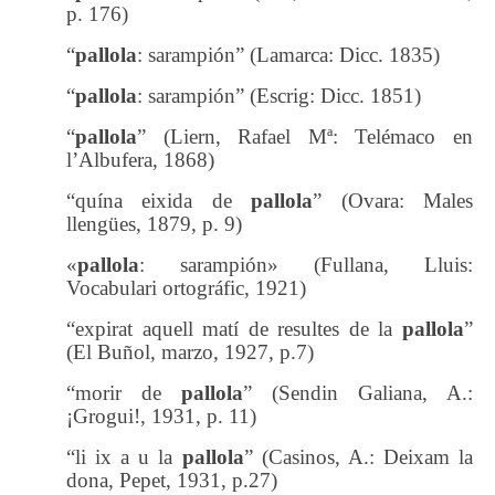
p. 176)
“
pallola
: sarampión” (Lamarca: Dicc. 1835)
“
pallola
: sarampión” (Escrig: Dicc. 1851)
“
pallola
” (Liern, Rafael Mª: Telémaco en
l’Albufera, 1868)
“quína eixida de
pallola
” (Ovara: Males
llengües, 1879, p. 9)
«
pallola
: sarampión» (Fullana, Lluis:
Vocabulari ortográfic, 1921)
“expirat aquell matí de resultes de la
pallola
”
(El Buñol, marzo, 1927, p.7)
“morir de
pallola
” (Sendin Galiana, A.:
¡Grogui!, 1931, p. 11)
“li ix a u la
pallola
” (Casinos, A.: Deixam la
dona, Pepet, 1931, p.27)