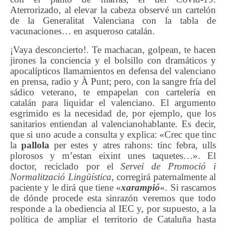
Aterrorizado, al elevar la cabeza observé un cartelón
de la Generalitat Valenciana con la tabla de
vacunaciones… en asqueroso catalán.
¡Vaya desconcierto!. Te machacan, golpean, te hacen
jirones la conciencia y el bolsillo con dramáticos y
apocalípticos llamamientos en defensa del valenciano
en prensa, radio y À Punt; pero, con la sangre fría del
sádico veterano, te empapelan con cartelería en
catalán para liquidar el valenciano. El argumento
esgrimido es la necesidad de, por ejemplo, que los
sanitarios entiendan al valencianohablante. Es decir,
que si uno acude a consulta y explica: «Crec que tinc
la
pallola
per estes y atres rahons: tinc febra, ulls
plorosos y m’estan eixint unes taquetes…». El
doctor, reciclado por el
Servei de Promoció i
Normalització Lingüística
, corregirá paternalmente al
paciente y le dirá que tiene «
xarampió
«. Si rascamos
de dónde procede esta sinrazón veremos que todo
responde a la obediencia al IEC y, por supuesto, a la
política de ampliar el territorio de Cataluña hasta