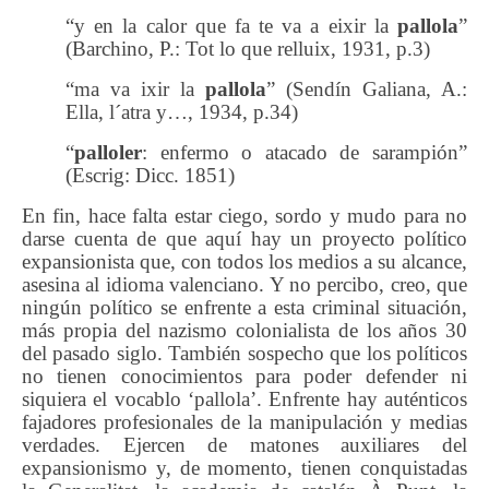
“y en la calor que fa te va a eixir la
pallola
”
(Barchino, P.: Tot lo que relluix, 1931, p.3)
“ma va ixir la
pallola
” (Sendín Galiana, A.:
Ella, l´atra y…, 1934, p.34)
“
palloler
: enfermo o atacado de sarampión”
(Escrig: Dicc. 1851)
En fin, hace falta estar ciego, sordo y mudo para no
darse cuenta de que aquí hay un proyecto político
expansionista que, con todos los medios a su alcance,
asesina al idioma valenciano. Y no percibo, creo, que
ningún político se enfrente a esta criminal situación,
más propia del nazismo colonialista de los años 30
del pasado siglo. También sospecho que los políticos
no tienen conocimientos para poder defender ni
siquiera el vocablo ‘pallola’. Enfrente hay auténticos
fajadores profesionales de la manipulación y medias
verdades. Ejercen de matones auxiliares del
expansionismo y, de momento, tienen conquistadas