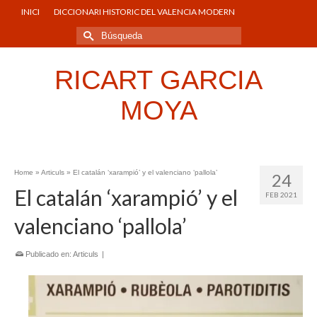
INICI
DICCIONARI HISTORIC DEL VALENCIA MODERN
Buscar
por:
RICART GARCIA
MOYA
Home
»
Articuls
»
El catalán ‘xarampió’ y el valenciano ‘pallola’
24
El catalán ‘xarampió’ y el
FEB 2021
valenciano ‘pallola’
Publicado en:
Articuls
|