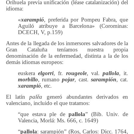
Orihuela previa unificación (léase catalanización) del
idioma:
«
xarampió
, preferida por Pompeu Fabra, que
Aguiló atribuye a Barcelona» (Corominas:
DCECH, V, p.159)
Antes de la llegada de los inmersores salvadores de la
Gran Cataluña teníamos nuestra propia
denominación de la enfermedad, distinta a la de los
demás idiomas europeos:
euskera
elgorri
, fr.
rougeole
, val.
pallola
, it.
morbillo
, rumano
pojar
, cast.
sarampión
, cat.
xarampió
, etc.
El latín
palĕa
generó abundantes derivados en
valenciano, incluido el que tratamos:
“que estava ple de
pallola
” (Bib. Univ. de
Valencia, Morlá: Ms. 666, c. 1649)
“
pallola
: sarampión” (Ros, Carlos: Dicc. 1764,