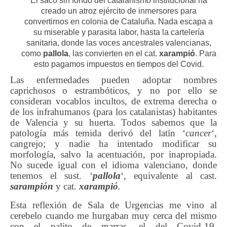
El saco sin fondo del catalanismo institucional ha
creado un atroz ejército de inmersores para
convertirnos en colonia de Cataluña. Nada escapa a
su miserable y parasita labor, hasta la cartelería
sanitaria, donde las voces ancestrales valencianas,
como
pallola
, las convierten en el cat.
xarampió
. Para
esto pagamos impuestos en tiempos del Covid.
Las enfermedades pueden adoptar nombres
caprichosos o estrambóticos, y no por ello se
consideran vocablos incultos, de extrema derecha o
de los infrahumanos (para los catalanistas) habitantes
de Valencia y su huerta. Todos sabemos que la
patología más temida derivó del latín ‘
cancer
‘,
cangrejo; y nadie ha intentado modificar su
morfología, salvo la acentuación, por inapropiada.
No sucede igual con el idioma valenciano, donde
tenemos el sust. ‘
pallola
‘, equivalente al cast.
sarampión
y cat.
xarampió
.
Esta reflexión de Sala de Urgencias me vino al
cerebelo cuando me hurgaban muy cerca del mismo
con el palito de marras, el del Covid-19.