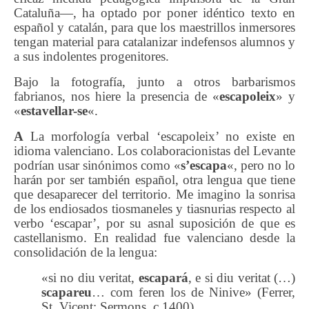
Cataluña—, ha optado por poner idéntico texto en
español y catalán, para que los maestrillos inmersores
tengan material para catalanizar indefensos alumnos y
a sus indolentes progenitores.
Bajo la fotografía, junto a otros barbarismos
fabrianos, nos hiere la presencia de «
escapoleix
» y
«
estavellar-se
«.
A
La morfología verbal ‘escapoleix’ no existe en
idioma valenciano. Los colaboracionistas del Levante
podrían usar sinónimos como «
s’escapa
«, pero no lo
harán por ser también español, otra lengua que tiene
que desaparecer del territorio. Me imagino la sonrisa
de los endiosados tiosmaneles y tiasnurias respecto al
verbo ‘escapar’, por su asnal suposición de que es
castellanismo. En realidad fue valenciano desde la
consolidación de la lengua:
«si no diu veritat,
escapará
, e si diu veritat (…)
scapareu
… com feren los de Ninive» (Ferrer,
St. Vicent: Sermons, c.1400)