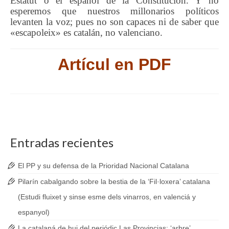
Estatut o el español de la Constitución. Y no
esperemos que nuestros millonarios políticos
levanten la voz; pues no son capaces ni de saber que
«escapoleix» es catalán, no valenciano.
Artícul en PDF
Entradas recientes
El PP y su defensa de la Prioridad Nacional Catalana
Pilarín cabalgando sobre la bestia de la ‘Fil·loxera’ catalana
(Estudi fluixet y sinse esme dels vinarros, en valenciá y
espanyol)
La catalaná de hui del periódic Las Provincias: ‘arbre’