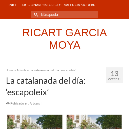
INICI
DICCIONARI HISTORIC DEL VALENCIA MODERN
Buscar
por:
RICART GARCIA
MOYA
Home
»
Articuls
»
La catalanada del día: ‘escapoleix’
13
La catalanada del día:
OCT 2021
‘escapoleix’
Publicado en:
Articuls
|