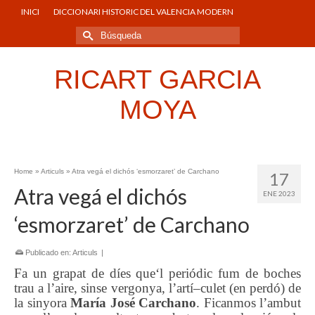
INICI
DICCIONARI HISTORIC DEL VALENCIA MODERN
Buscar
por:
RICART GARCIA
MOYA
Home
»
Articuls
»
Atra vegá el dichós ‘esmorzaret’ de Carchano
17
Atra vegá el dichós
ENE 2023
‘esmorzaret’ de Carchano
Publicado en:
Articuls
|
Fa
un grapat de díes
que
‘
l periódic fum de boches
trau a l’aire, sinse vergony
a
,
l’artí
–
culet
(en perdó)
de
la s
i
nyora
María José
Carchano
.
Ficanmos l’ambut