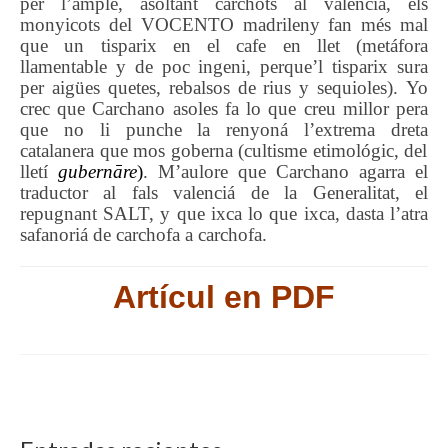
per l’ample, a
soltant carchots al valenciá, el
s
monyicots
de
l
V
OCENTO
madrileny fa
n
més mal
que un tisparix en el cafe en llet
(metáfora
llamentable y de poc ingeni, perque’l tisparix sura
per aig
ü
es quetes, rebalsos
de rius y sequioles
)
.
Yo
crec que
Carchano
asoles fa lo que creu millor
pera
que no l
i
punche la renyoná
l’extrema dreta
catal
a
ner
a
que mos
goberna
(cultisme etimológic, del
lletí
gubernāre
)
.
M’aulore
que
Carchano a
garra el
traductor al fals valenciá de la Generalitat
, el
repugnant SALT,
y
que ixca lo que
ixca,
dasta l’atra
safanoriá de carchofa a carchofa.
Artícul en PDF