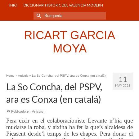
INICI
DICCIONARI HISTORIC DEL VALENCIA MODERN
Buscar
por:
RICART GARCIA
MOYA
Home
»
Articuls
»
La So Concha, del PSPV, ara es Conxa (en catalá)
11
La So Concha, del PSPV,
MAY 2023
ara es Conxa (en catalá)
Publicado en:
Articuls
|
Pera eixir en el colaboracioniste Levante
n’hia que
mudarse la roba, y aixina ha fet la que’s alcaldesa de
Picasent desde’l temps de les chapes. Pera donar el