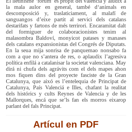
El
lletinisme
‘forum’
es própit del valenciá
y
aludix a
la
mala aulor
en general, també
d
‘
animals en
descomposició
y,
traslaticiament
, al
malafí de
sanguangos
d’eixe partit
al servici
dels catalans
destarifats
y fartons de més terrirori
.
Encaramitat dalt
de
l
formiguer
de colaboracionistes tenim al
malasombra
Baldoví,
monyicot
patases y
manases
del
s
catal
a
ns expansi
o
nistas del Congrés de Diputats.
En la seua mija sonrisa de
panquemao
nonsabo
fa
com a que no s’
a
ntera
de res,
o
aplaudix
l’agresiva
política enfilá a catalanisar la societat valenciana. May
dirá ni
chufa
d
els
agrávits com el
dels mapes ahon
mos fiquen
dins
del proyecte fasciste de la Gran
Catalunya, que aixó es
l’
entelequia de Principat de
Catalunya, País Valenciá e Illes
, chafant la realitat
dels histórics y cults
Reynes de Valencia y de les
Mallor
q
ues
, encá que
se’ls fa
n
els
morros
eixarop
parlant del fals
Principat.
Artícul en PDF