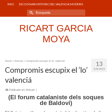
INICI
DICCIONARI HISTORIC DEL VALENCIA MODERN
Buscar
por:
RICART GARCIA
MOYA
Home
»
Articuls
»
Compromis escupix el ‘lo’ valenciá
13
Compromis escupix el ‘lo’
JUN 2023
valenciá
Publicado en:
Articuls
|
(El forum catalaniste dels soques
de Baldoví)