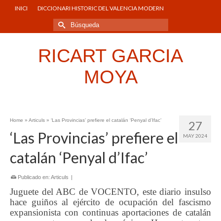
INICI
DICCIONARI HISTORIC DEL VALENCIA MODERN
Buscar
por:
RICART GARCIA
MOYA
Home
»
Articuls
»
‘Las Provincias’ prefiere el catalán ‘Penyal d’Ifac’
27
‘Las Provincias’ prefiere el
MAY 2024
catalán ‘Penyal d’Ifac’
Publicado en:
Articuls
|
Juguete del ABC de VOCENTO, este diario insulso
hace guiños al ejército de ocupación del fascismo
expansionista con continuas aportaciones de catalán