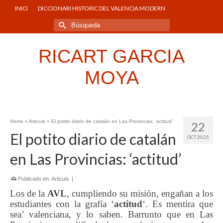
INICI
DICCIONARI HISTORIC DEL VALENCIA MODERN
Buscar
por:
RICART GARCIA
MOYA
Home
»
Articuls
»
El potito diario de catalán en Las Provincias: ‘actitud’
22
El potito diario de catalán
OCT 2025
en Las Provincias: ‘actitud’
Publicado en:
Articuls
|
Los de la
AVL
, cumpliendo su misión, engañan a los
estudiantes con la grafía ‘
actitud
‘. Es mentira que
sea’ valenciana, y lo saben. Barrunto que en Las