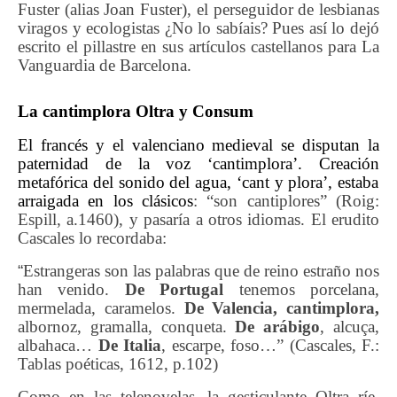
Fuster (alias Joan Fuster), el perseguidor de lesbianas
viragos y ecologistas ¿No lo sabíais? Pues así lo dejó
escrito el pillastre en sus artículos castellanos para La
Vanguardia de Barcelona.
La cantimplora Oltra
y Consum
El francés y el valenciano
medieval
se disputan la
paternidad de la voz ‘cantimplora’.
C
reación
metafórica del sonido del agua, ‘cant y plora’, estaba
arraigada en los clásicos
: “son cantiplores” (Roig:
Espill, a.1460), y pasaría a otros idiomas. El erudito
Cascales lo recordaba:
“
Estrangeras son las palabras que de reino estraño nos
han venido.
De Portugal
tenemos porcelana,
mermelada, caramelos.
De Valencia, cantimplora,
albornoz, gramalla, conqueta.
De arábigo
, alcuça,
albahaca…
De Italia
, escarpe, foso…” (Cascales, F.:
Tablas poéticas, 1612, p.102)
Como en las telenovelas, la gesticulante Oltra ríe,