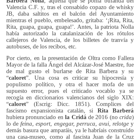
Barberá Nolla
, aquella que se ponía bufanda del
Valencia C.F. y, tras el consabido copazo de whisky
JB, daba saltitos en el balcón del Ayuntamiento
mientras el pueblo, embelesado, gritaba: ‘¡Rita, Rita,
Rita, guapa, guapa, guapa!’. Antes, la patriota Nolla
había autorizado la catalanización de los rótulos
callejeros de Valencia, de los billetes de tranvía y
autobuses, de los recibos, etc.
Por cierto, en la presentación de Oltra como Fallera
Mayor de la falla Ángel del Alcázar-José Maestre, fue
de mal gusto el burlarse de Rita Barbera y su
“
caloret
”. Una cosa es criticar su hipocresía y
populismo político, y otra el hacer mofa de un
supuesto error, pues el criticado vocablo ya se
recogía en diccionarios valencianos del siglo XIX:
“
caloret
” (Escrig: Dicc. 1851). Complices del
fascismo expansionista catalán, si
Rita Barberá
hubiera pronunciado en
la Cridá
de 2016 (no
crida
)
lo de
feina, esport, engegar,
perruca,
avui,
relotge
y
demás basura que amparáis, ya le habríais construido
una casa-museo, como al fascista Juan de la Cruz