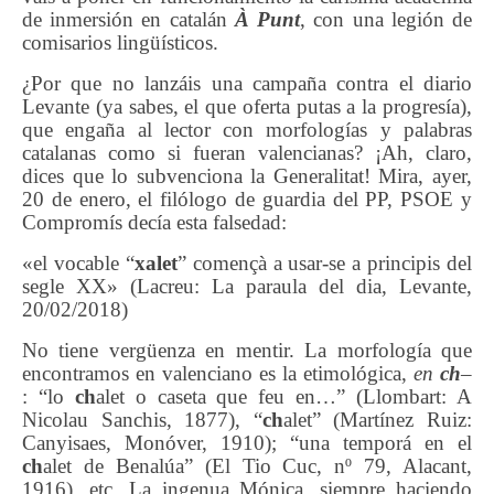
de inmersión en catalán
À Punt
, con una legión de
comisarios lingüísticos.
¿Por que no lanzáis una campaña contra el diario
Levante (ya sabes, el que oferta putas a la progresía),
que engaña al lector con morfologías y palabras
catalanas como si fueran valencianas? ¡Ah, claro,
dices que lo subvenciona la Generalitat! Mira, ayer,
20 de enero, el filólogo de guardia del PP, PSOE y
Compromís decía esta falsedad:
«el vocable “
xalet
” començà a usar-se a principis del
segle XX» (Lacreu: La paraula del dia, Levante,
20/02/2018)
No tiene vergüenza en mentir. La morfología que
encontramos en valenciano es la etimológica
,
en
ch
–
:
“lo
ch
alet
o caseta que feu en…” (Llombart: A
Nicolau Sanchis, 1877),
“
c
h
alet
” (Martínez Ruiz:
Canyisaes, Monóver, 1910);
“una temporá en el
ch
alet
de Benalúa” (El Tio Cuc, nº 79, Alacant,
1916), etc.
La ingenua
Mónica,
siempre haciendo