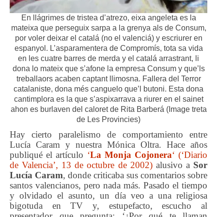
En llágrimes de tristea d’atrezo, eixa angeleta es la
mateixa que perseguix sarpa a la grenya als de Consum,
por voler deixar el catalá (no el valenciá) y escriurer en
espanyol. L’asparamentera de Compromís, tota sa vida
en les cuatre barres de merda y el catalá arrastrant, li
dona lo mateix que s’afone la empresa Consum y que’ls
treballaors acaben captant llimosna. Fallera del Terror
catalaniste, dona més canguelo que’l butoni. Esta dona
cantimplora es la que s’aspixarrava a riurer en el sainet
ahon es burlaven del caloret de Rita Barberá (Image treta
de Les Provincies)
Hay cierto paralelismo de comportamiento entre
Lucía Caram y nuestra Mónica Oltra. Hace años
publiqué el artículo
‘
La Monja Cojonera
‘ (‘Diario
de Valencia’, 13 de octubre de 2002)
alusivo a
Sor
Lucía Caram
, donde criticaba sus comentarios sobre
santos valencianos, pero nada más. Pasado el tiempo
y olvidado el asunto, un día veo a una religiosa
bigotuda en TV y, estupefacto, escucho al
presentador que pregunta: ‘¿Por qué te llaman