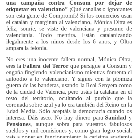
una campaña contra Consum por dejar de
etiquetar en valenciano
” ¡Qué canallas o ignorantes
son esta gente de Compromís! Si los comercios usan
el catalán y marginan al valenciano, Mónica Oltra es
feliz, sonríe, se viste de valenciana y presume de
valencianía. Todo mentira. Están catalanizando
ilegalmente a los niños desde los 6 años, y Oltra
ampara la felonía.
No eres una inocente fallera normal, Mónica Oltra,
eres la
F
aller
a
del Terror
que persigue a Consum y
engaña fingiendo valencianismo mientras fomenta el
autoodio a lo valenciano. Y sigues con la plomiza
guerra de las banderas, usando la Real Senyera como
de la ciudad de Valencia, pero usáis la catalana en el
resto del territorio, ocultando al pueblo que la
coronada sobre azul ya lo era también del Reino en la
Edad Media. Sólo aceptáis la democracia cuando os
interesa. Dáis asco. No hay dinero para
Sanidad
y
Pensiones
, aunque sobra para vuestros fabulosos
sueldos y mil comisiones y, como gran logro social,
vais a poner en funcionamiento la carísima academia