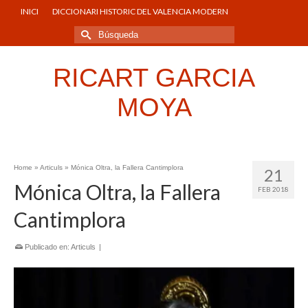
INICI
DICCIONARI HISTORIC DEL VALENCIA MODERN
Buscar
por:
RICART GARCIA
MOYA
Home
»
Articuls
»
Mónica Oltra, la Fallera Cantimplora
21
Mónica Oltra, la Fallera
FEB 2018
Cantimplora
Publicado en:
Articuls
|