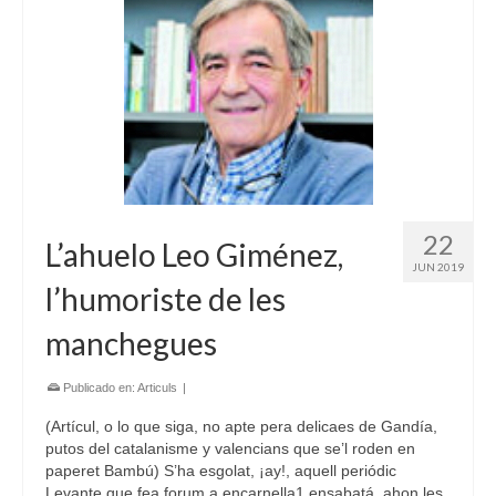
22
L’ahuelo Leo Giménez,
JUN 2019
l’humoriste de les
manchegues
Publicado en:
Articuls
|
(Artícul, o lo que siga, no apte pera delicaes de Gandía,
putos del catalanisme y valencians que se’l roden en
paperet Bambú) S’ha esgolat, ¡ay!, aquell periódic
Levante que fea forum a encarnella1 ensabatá, ahon les