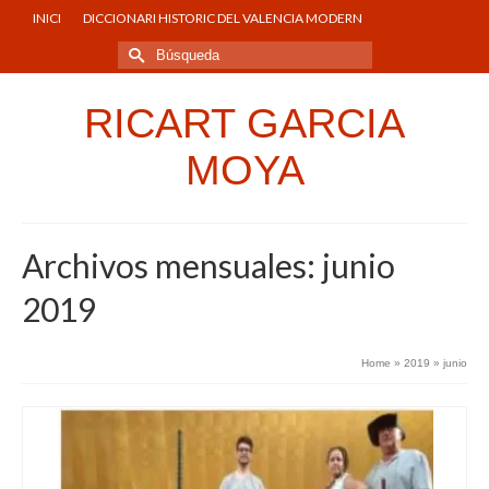
INICI
DICCIONARI HISTORIC DEL VALENCIA MODERN
Buscar
por:
RICART GARCIA
MOYA
Archivos mensuales: junio
2019
Home
»
2019
»
junio