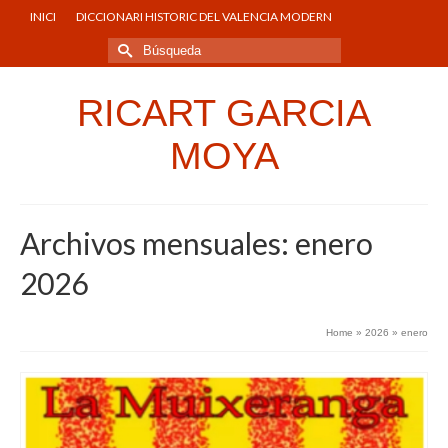
INICI
DICCIONARI HISTORIC DEL VALENCIA MODERN
Buscar
por:
RICART GARCIA
MOYA
Archivos mensuales: enero
2026
Home
»
2026
»
enero