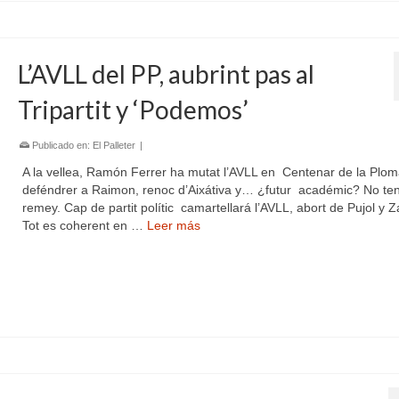
L’AVLL del PP, aubrint pas al
Tripartit y ‘Podemos’
Publicado en:
El Palleter
|
A la vellea, Ramón Ferrer ha mutat l’AVLL en Centenar de la Plo
deféndrer a Raimon, renoc d’Aixátiva y… ¿futur académic? No te
remey. Cap de partit polític camartellará l’AVLL, abort de Pujol y 
Tot es coherent en …
Leer más