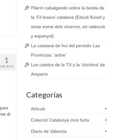
Pilarín cabalgando sobre la bestia de
la ‘Fil·loxera’ catalana (Estudi fluixet y
sinse esme dels vinarros, en valenciá
y espanyol)
La catalaná de hui del periódic Las
Provincias: ‘arbre’
1
Los catetos de la TX y la ‘clóchina’ de
ENE 2015
Amparín
Categorías
ques
Articuls
ime di
Colecció Catalunya mos furta
Diario de Valencia