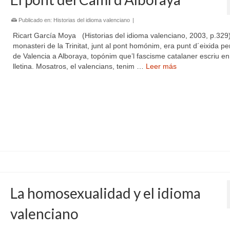
Publicado en:
Historias del idioma valenciano
|
Ricart García Moya (Historias del idioma valenciano, 2003, p.329)
monasteri de la Trinitat, junt al pont homónim, era punt d´eixida p
de Valencia a Alboraya, topónim que’l fascisme catalaner escriu en ‘
lletina. Mosatros, el valencians, tenim …
Leer más
La homosexualidad y el idioma
valenciano