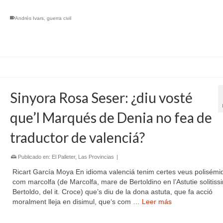
Andrés Ivars
,
guerra civil
Sinyora Rosa Seser: ¿diu vosté
que’l Marqués de Denia no fea de
traductor de valenciá?
Publicado en:
El Palleter
,
Las Provincias
|
Ricart García Moya En idioma valenciá tenim certes veus polisémi
com marcolfa (de Marcolfa, mare de Bertoldino en l’Astutie solitiss
Bertoldo, del it. Croce) que’s diu de la dona astuta, que fa acció
moralment lleja en disimul, que‘s com …
Leer más